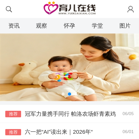
资讯
观察
怀孕
学堂
图片
冠军力量携手同行 帕洛农场虾青素鸡
06/05
推荐
六一把“AI”读出来｜2026年“
06/01
推荐