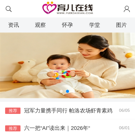
资讯
观察
怀孕
学堂
图片
冠军力量携手同行 帕洛农场虾青素鸡
06/05
推荐
六一把“AI”读出来｜2026年“
06/01
推荐