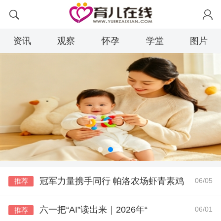
资讯
观察
怀孕
学堂
图片
冠军力量携手同行 帕洛农场虾青素鸡
06/05
推荐
六一把“AI”读出来｜2026年“
06/01
推荐