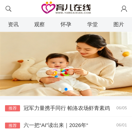
资讯
观察
怀孕
学堂
图片
冠军力量携手同行 帕洛农场虾青素鸡
06/05
推荐
六一把“AI”读出来｜2026年“
06/01
推荐