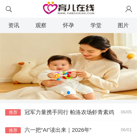
资讯
观察
怀孕
学堂
图片
冠军力量携手同行 帕洛农场虾青素鸡
06/05
推荐
六一把“AI”读出来｜2026年“
06/01
推荐