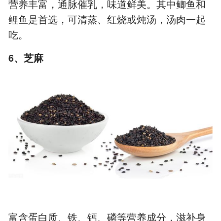
营养丰富，通脉催乳，味道鲜美。其中鲫鱼和
鲤鱼是首选，可清蒸、红烧或炖汤，汤肉一起
吃。
6、芝麻
富含蛋白质、铁、钙、磷等营养成分，滋补身