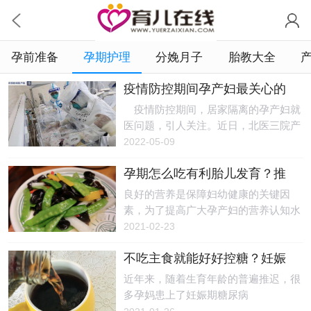
孕前准备
孕期护理
分娩月子
胎教大全
疫情防控期间孕产妇最关心的
这些问题 答案来了！
疫情防控期间，居家隔离的孕产妇就
医问题，引人关注。近日，北医三院产
科专家就此提醒：居家隔离的孕产妇非
2022-05-09
急诊不就诊，解除隔离观察后的孕产妇
孕期怎么吃有利胎儿发育？推
可回到原建档医院继续产检。 专家
荐这份饮食指南
建议，健康孕产妇在医生指导下适当减
良好的营养是保障妇幼健康的关键因
少现场产检次数，部分检查项目可合并
素，为了提高广大孕产妇的营养认知水
在一次就医过程中完成，根据医生的建
平，今天聊聊孕期膳食营养话题。
2021-02-23
议加强自我监测，必要时可采取线上诊
孕期营养要均衡，过多或不足都不
疗、远程会诊等形式，最大程度保障孕
不吃主食就能好好控糖？妊娠
利 随着生活水平的提高，孕期膳食
产妇安全，降低孕期风险。 就医
期糖尿病的5大误区你知道吗
营养越来越受到重视，这个时期如果孕
近年来，随着生育年龄的普遍推迟，很
篇 1.隔离期间，孕产妇有哪些就医
妈妈营养不足，会出现贫血、低血糖、
多孕妈患上了妊娠期糖尿病
渠道 疫情防控期间，北京市卫健委
低血钙、骨质软化等问题，也可诱发人
（GDM）。有些人表示怀疑：平时血