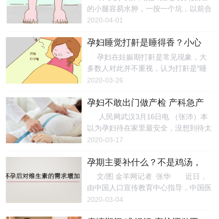
适量脂肪是构成细胞膜的重要成分，但
相关，男性则每八年生长则会发生大的
的小腿容易水肿，一按一个坑，以前合
过量食用对胎儿神经系统的发育有很大
变化。 其中写到： 女子七岁，
适穿的鞋子也挤不下去了，有的只能穿
2020-04-01
的副作用，所以孕妈妈不宜多吃高脂类
肾气盛，齿更发长；（7岁） 二七
老公的拖鞋，怀孕后怎么下肢就变肿，
的食物。脂肪是人体的主
而天葵至，任脉通，太冲脉盛，月事以
孕妇睡觉打鼾是睡得香？小心
脚都大一号了呢？ 广东省妇幼保健院
时下，故有子；（14岁） 三七，肾
导致间歇性缺氧
产科主任医师温济英表示，这种情况多
孕妇在妊娠期打鼾是常见现象，大
气平均，故真牙生而长极；（21
数是孕期水肿所引起，常见于妊娠后
多数人对此并不重视，认为打鼾是“睡
岁） 四七，筋骨坚，发长极，身体
期，多发生于脚掌、脚踝、小腿等人体
得香”的表现，其实不然。广州医科大
2020-03-26
盛壮；（28岁） 五
较低处部位，有时脸部也可以见到轻微
学附属第三医院（下称广医三院）呼吸
水肿。 孕期水肿是生理or病理？专
孕妇不敢出门做产检 产科急产
内科副主任医师林敏提醒，打鼾实际上
家教你四步鉴别 为什么孕期会出现
和风险双增
是上呼吸道狭窄阻塞引起的，如果打鼾
人民网武汉3月16日电 （张沛）本
这种变化呢？温济英说，孕期水肿是由
比较严重，可引起窒息，对孕妇及胎儿
以为孕妇待在家里最安全，没想到待太
于孕期血管内的液体成分渗出血管，积
的健康均有影响，最好及时诊治。
久也高风险。记者从武汉市妇幼保健院
2020-03-17
聚到组织间隙而致。多
孕期频繁打鼾 孕妇险些丧命 近
获悉，最近该院接待的急产孕妇增加，
日，广医三院接诊了一位孕期打鼾的准
孕期主要补什么？不是鸡汤，
足先露、臀位、疤痕子宫、胎盘粘连等
妈妈，荔湾区的符女士怀孕后出现明显
而是维生素！
情况的高危孕妇生产让助产士倍感压
文/图 金羊网记者 张华 近日，
的饥饿感，进食量大大增加，人也长胖
力。该院产科主任提醒，孕妇36-37周
由中国人口宣传教育中心指导，中国医
了不少，同时，其丈夫发现她睡眠时出
应到医院产检确定分娩方式，保障生产
药教育协会和世界卫生组织儿童卫生合
2020-03-04
现了奇怪的鼾声，以为是符
安全。 “产房赶快做好准备，收了
作中心主办的 “2019年度无陷宝贝计
一个急产的。”3月15日，武汉市妇幼保