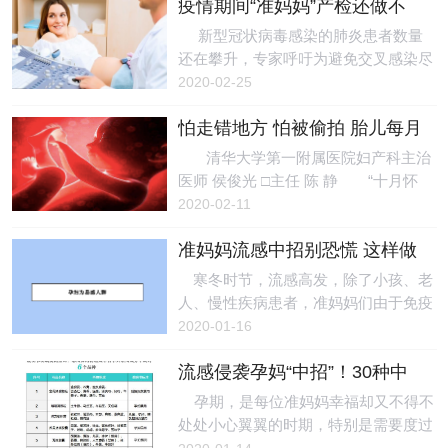
疫情期间“准妈妈”产检还做不
划”暨“无限未来-有备而来”预防出生缺
健院产房护士长钟菊芳中午12点接到产
做？
陷健康教育万里行活动在广州举
新型冠状病毒感染的肺炎患者数量
科病区电话，挂上电话她和助产士迅速
办。 中国医药教育协会会长黄正
还在攀升，专家呼吁为避免交叉感染尽
赶到产房门口。把急产孕妇推进产间后
明，广东省社区卫生学会会长刘清，广
量不去医院。但作为易感人群的“准妈
2020-02-25
一检查，
东省社区卫生学会副会长刘雨尘等嘉宾
妈”们该怎么办？定期检查还做不做？
出席本次活动。 本次预防出生缺陷
怕走错地方 怕被偷拍 胎儿每月
如何预防？妇产科专家建议“准妈妈”们
健康教育万里行活动组织了专家巡讲
有一怕
做到“三要三不要”，安全度过这一特殊
清华大学第一附属医院妇产科主治
组，在国内出生率较高的6大省10个城
时期。 陆军军医大学特色医学中心
医师 侯俊光 □主任 陈 静 “十月怀
市开展科普巡讲及义诊。在广州站现
妇产科教授、主任医师李力建议，一要
胎，一朝分娩”，看似简单的八个字，
2020-02-11
场，全国
知疫情，通过可靠渠道了解并掌握新型
背后却饱含了每一个准妈妈十个月的艰
冠状病毒的传播途径、表现症状和预防
准妈妈流感中招别恐慌 这样做
辛和蜕变。从孕早期出现早孕反应的各
措施等；二是要保证每个阶段应做的产
能保护自己和胎儿健康
种不适，到孕中期闯关一样的各种排畸
寒冬时节，流感高发，除了小孩、老
检，可根据医生的具体建议调整产检次
检查，到孕晚期随之而来的身体不适，
人、慢性疾病患者，准妈妈们由于免疫
数；三是要会监控自身和胎儿状况，给
分娩期还得经受十级宫缩疼痛的洗
力低下，也容易中招。天津医大二院产
2020-01-16
胎儿听音乐、做胎教
礼……每一位准妈妈担心孕期自己的不
科副主任华绍芳、感染科副主任医师王
注意会影响到胎宝宝的健康及安全。事
流感侵袭孕妈“中招”！30种中
悦提示，当妊娠期遇上流感，准妈妈们
实上，十个月的时间里，胎儿确实会面
成药选择指南请收好
不妨这样做，可最大限度保护自己和胎
孕期，是每位准妈妈幸福却又不得不
对一些担忧，每个月他们都有最怕的东
儿健康。 孕妇为易感人群 妊娠
处处小心翼翼的时期，特别是需要度过
西。 第1个月：受精卵怕“药、毒、
期女性由于身体负荷加大，免疫系统变
寒冬的孕妈们，她们更加脆弱，非常容