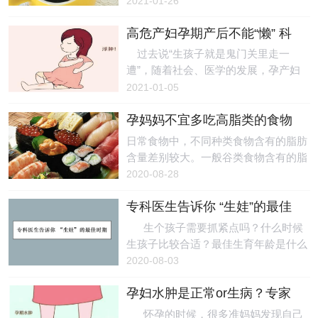
2021-01-26
协调各妇幼保健机构和社区卫生服务中
体相关的并发症，比如胎膜早破、分娩
糖正常，为什么怀孕之后会患上糖尿
心，全力保障孕产妇保健和
时子宫收缩乏力，甚至出现由于宫缩乏
高危产妇孕期产后不能“懒” 科
病？有些人过度自信：生完之后就好
力引起的产后大出血，还易出现产后乳
学指导度过孕产期
了，不用采取什么措施。今天，我们来
过去说“生孩子就是鬼门关里走一
汁不足等问题。 如果孕妈妈摄取营
了解一下妊娠期糖尿病的五大常见误
遭”，随着社会、医学的发展，孕产妇
养不充分，也会影响宝宝的生长发育，
区。 误区一：我一向身体好，妊娠
死亡的概率比以前低了很多，然而近年
2021-01-05
很多宝宝的先天缺陷与在宫内营养不足
期糖尿病不用管 患上妊娠期糖尿
来，随着高危孕产妇的数量不断增长，
存在密切关系。比如孕妈妈严重缺
病，如果血糖控制得不好，对孕妇和胎
孕妈妈不宜多吃高脂类的食物
给社会带来了不小的压力。 12月29
儿都有极大的危害。 对于孕妇而
日，四川省妇幼保健院母婴健康中心主
日常食物中，不同种类食物含有的脂肪
言，①患上高血压或子痫前期的几率较
任、产科主任高岩，在采访中表示高龄
含量差别较大。一般谷类食物含有的脂
高，后者需要人为终止孕育；②血糖过
产妇是高危妊娠的重点人群，不管是孕
肪量最少，其次是蔬菜，含脂肪量比较
2020-08-28
高会导致羊水过多，子宫被过度撑开，
期还是产褥期，都更容易出现一些并发
高的无疑非肉类所属，含脂肪最多的是
最终导致早产；③血糖过高会损害肾功
症，在这两个特殊时期都更应关注身体
专科医生告诉你 “生娃”的最佳
肥肉和骨髓，高达90%。其次是猪油、
能，引起视
健康。 高岩介绍，一般来说，高龄
时期
牛油、羊油、鸡油等动物油。孕妇补脂
生个孩子需要抓紧点吗？什么时候
产妇是指分娩时年龄在35岁及以上的产
肪最好选择含有不饱和脂肪酸的食物，
生孩子比较合适？最佳生育年龄是什么
妇，她们面临的风险要比正常生育年龄
高胆固醇和饱和脂肪酸含量高的食物应
时候？以下就是关于最佳生育年龄的科
2020-08-03
产妇多。怀孕早期即可能会导致较高的
该少量食用。一般来说，动物性脂肪主
普。 《黄帝内经》中有提到“女七
流产，循证医学数据显
要含饱和脂肪酸，植物性脂肪则主要含
孕妇水肿是正常or生病？专家
男八”，主要是根据男女生长周期的一
不饱和脂肪酸。孕妈妈吃高脂类食物要
教你四招来辨别
种说法，其中认为女子的生命节律跟七
怀孕的时候，很多准妈妈发现自己