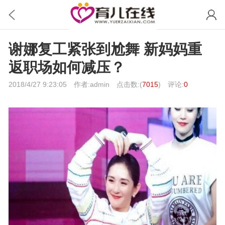
谢娜复工紧张到尬舞 新妈妈重
返职场如何减压？
2018/4/27 9:23:05
作者:admin
点击数:(
7015
)
评论:
0