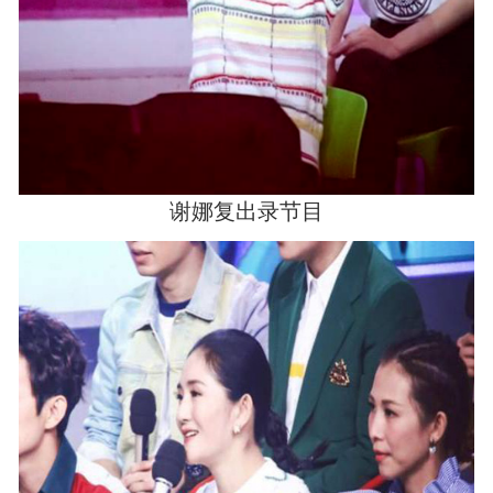
谢娜复出录节目