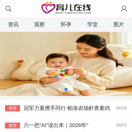
资讯
观察
怀孕
学堂
图片
冠军力量携手同行 帕洛农场虾青素鸡
06/05
推荐
六一把“AI”读出来｜2026年“
06/01
推荐