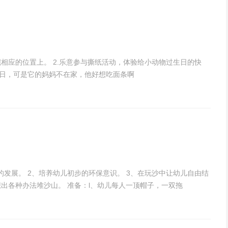
碗相应的位置上。 2.乐意参与撕纸活动，体验给小动物过生日的快
生日，可是它的妈妈不在家，他好想吃面条啊
发展。 2、培养幼儿初步的环保意识。 3、在玩沙中让幼儿自由结
想出各种办法堆沙山。 准备：l、幼儿每人一顶帽子，一双拖