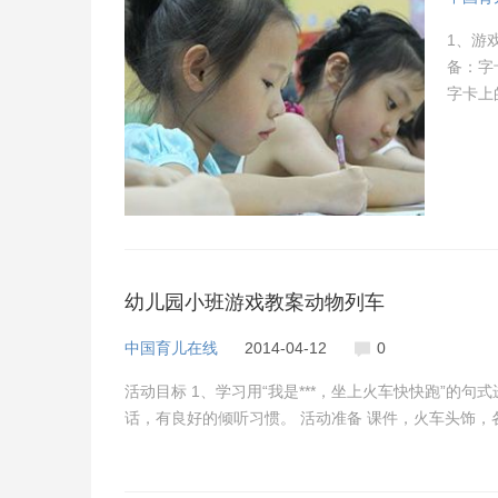
1、游
备：字
字卡上
法：幼
幼儿园小班游戏教案动物列车
中国育儿在线
2014-04-12
0
活动目标 1、学习用“我是***，坐上火车快快跑”的句
话，有良好的倾听习惯。 活动准备 课件，火车头饰，