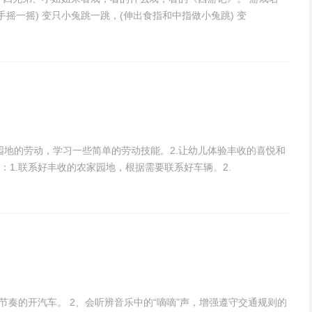
摇一摇) 变只小兔跳一跳，(伸出食指和中指做小兔跳) 变
园地的劳动，学习一些简单的劳动技能。2.让幼儿体验丰收的喜悦和
1.联系好丰收的农家园地，根据需要联系好车辆。2.
节奏的开汽车。 2、会听辨音乐中的“嘀嘀”声，增强遵守交通规则的