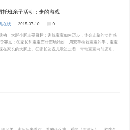
园托班亲子活动：走的游戏
儿在线
2015-07-10
0
活动：大脚小脚主要目标：训练宝宝如何迈步，体会走路的动作感
指导要点：①家长和宝宝面对面地站好，用双手拉着宝宝的手，宝宝
踩在家长的大脚上。②家长边说儿歌边走着，带动宝宝向前迈步。
这个游戏
、四兄弟、小妞妞来看戏，看的什么戏，看的《西游记》。 游戏名