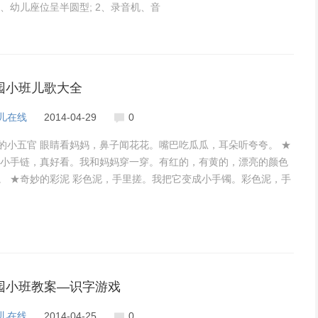
1、幼儿座位呈半圆型; 2、录音机、音
园小班儿歌大全
儿在线
2014-04-29
0
的小五官 眼睛看妈妈，鼻子闻花花。嘴巴吃瓜瓜，耳朵听夸夸。 ★
 小手链，真好看。我和妈妈穿一穿。有红的，有黄的，漂亮的颜色
。 ★奇妙的彩泥 彩色泥，手里搓。我把它变成小手镯。彩色泥，手
还
园小班教案—识字游戏
儿在线
2014-04-25
0