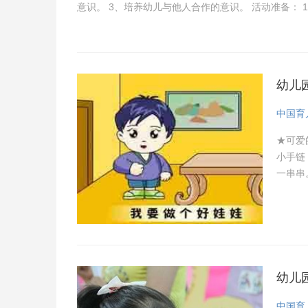
意识。 3、培养幼儿与他人合作的意识。 活动准备： 
幼儿
中国育
★可爱
小手链
一串串
里搓。
幼儿
中国育