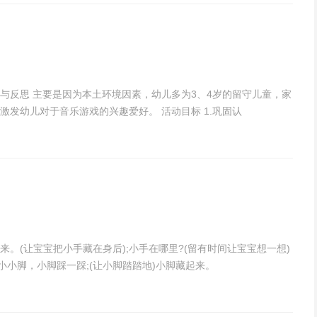
与反思 主要是因为本土环境因素，幼儿多为3、4岁的留守儿童，家
发幼儿对于音乐游戏的兴趣爱好。 活动目标 1.巩固认
来。(让宝宝把小手藏在身后);小手在哪里?(留有时间让宝宝想一想)
小小脚，小脚踩一踩;(让小脚踏踏地)小脚藏起来。