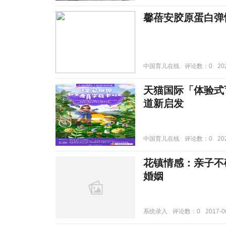
馨蓓安胶原蛋白弹
中国育儿在线
评论数：0
20
天猫国际「体验式
道新启发
中国育儿在线
评论数：0
20
花镇情感：亲子不
婚姻
系统录入
评论数：0
2017-0