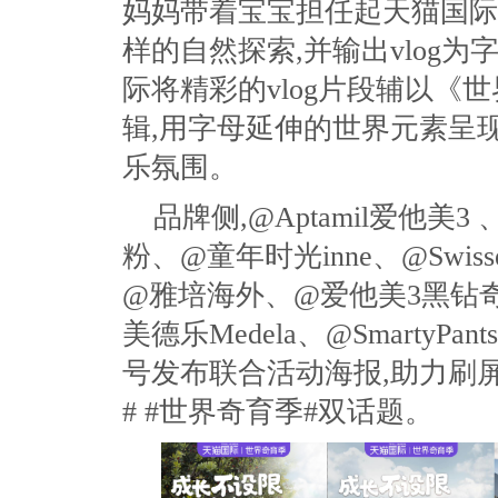
妈妈带着宝宝担任起天猫国际
样的自然探索,并输出vlog为字
际将精彩的vlog片段辅以《
辑,用字母延伸的世界元素呈
乐氛围。
品牌侧,@Aptamil爱他美
粉、@童年时光inne、@Swis
@雅培海外、@爱他美3黑钻奇迹
美德乐Medela、@SmartyP
号发布联合活动海报,助力刷
# #世界奇育季#双话题。