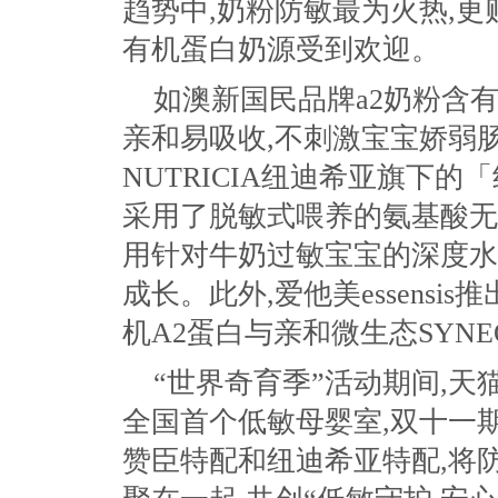
趋势中,奶粉防敏最为火热,
有机蛋白奶源受到欢迎。
如澳新国民品牌a2奶粉含有
亲和易吸收,不刺激宝宝娇弱
NUTRICIA纽迪希亚旗下
采用了脱敏式喂养的氨基酸无
用针对牛奶过敏宝宝的深度水
成长。此外,爱他美essensi
机A2蛋白与亲和微生态SYN
“世界奇育季”活动期间,天
全国首个低敏母婴室,双十一期
赞臣特配和纽迪希亚特配,将