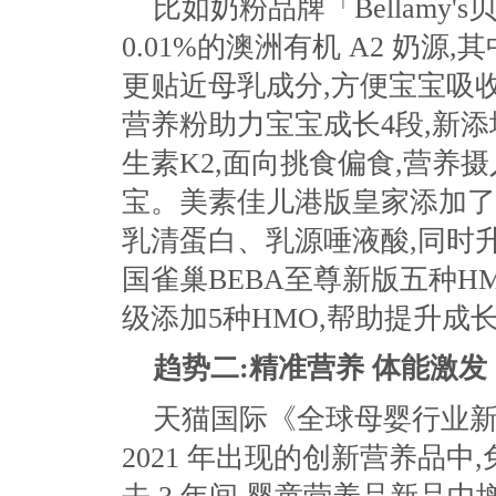
比如奶粉品牌「Bellamy
0.01%的澳洲有机 A2 奶源,
更贴近母乳成分,方便宝宝吸
营养粉助力宝宝成长4段,新
生素K2,面向挑食偏食,营养
宝。美素佳儿港版皇家添加了天
乳清蛋白、乳源唾液酸,同时
国雀巢BEBA至尊新版五种H
级添加5种HMO,帮助提升成
趋势二:精准营养 体能激发
天猫国际《全球母婴行业新品
2021 年出现的创新营养品