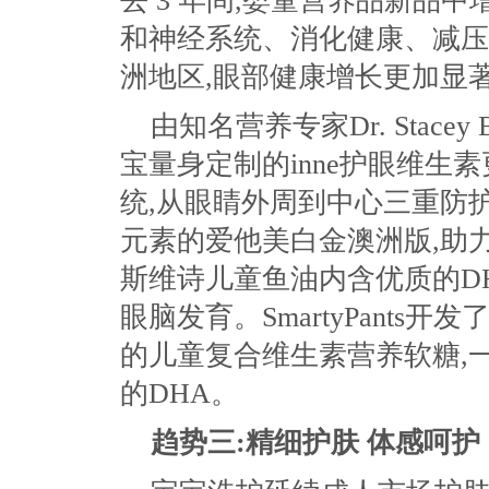
去 3 年间,婴童营养品新品
和神经系统、消化健康、减压
洲地区,眼部健康增长更加显
由知名营养专家Dr. Stace
宝量身定制的inne护眼维生
统,从眼睛外周到中心三重防
元素的爱他美白金澳洲版,助力宝
斯维诗儿童鱼油内含优质的DH
眼脑发育。SmartyPants
的儿童复合维生素营养软糖,
的DHA。
趋势三:精细护肤 体感呵护