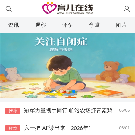
资讯
观察
怀孕
学堂
图片
冠军力量携手同行 帕洛农场虾青素鸡
06/05
推荐
六一把“AI”读出来｜2026年“
06/01
推荐