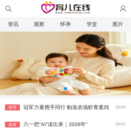
资讯
观察
怀孕
学堂
图片
冠军力量携手同行 帕洛农场虾青素鸡
06/05
推荐
六一把“AI”读出来｜2026年“
06/01
推荐