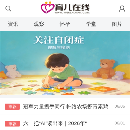
资讯
观察
怀孕
学堂
图片
冠军力量携手同行 帕洛农场虾青素鸡
06/05
推荐
六一把“AI”读出来｜2026年“
06/01
推荐