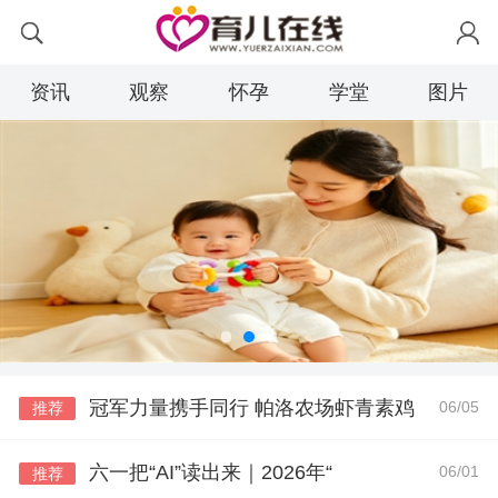
资讯
观察
怀孕
学堂
图片
冠军力量携手同行 帕洛农场虾青素鸡
06/05
推荐
六一把“AI”读出来｜2026年“
06/01
推荐