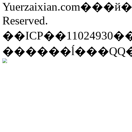
Yuerzaixian.com���
Reserved.
��ICP��11024930�
������ĺ���QQ��