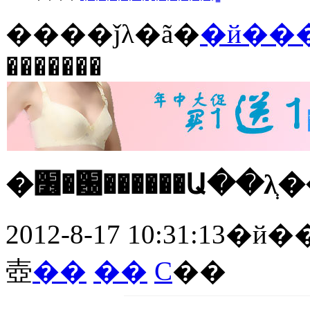
����ǰλ�ã�
�й��
�������
�׶�԰������Ա��λְ
2012-8-17 10:31:13
�й�
壺
��
��
С
��