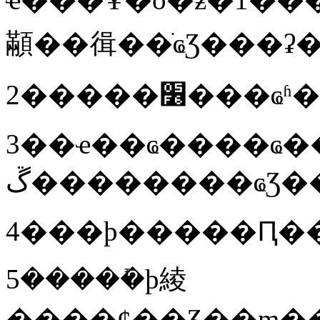
顢��㣬��ֹҩƷ���ʡ
3��ҽ��ҩ����ҩ���ڷ�ҩ������ҩҪ�����ơ���
5�����ܺþ綾
����ȼ��Ʒ��ɱ��