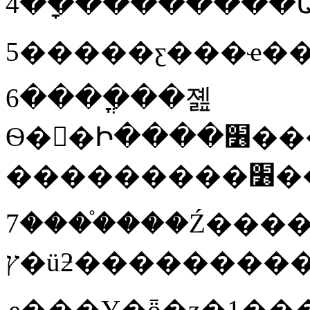
6����ֳ��졢
Ѳ��Ի����׶���ʱ���Ρ����룬
��
7����֯���Ź��
ץ�üƻ��������
ҽ���Ұ�ȫ�ƶ�1���