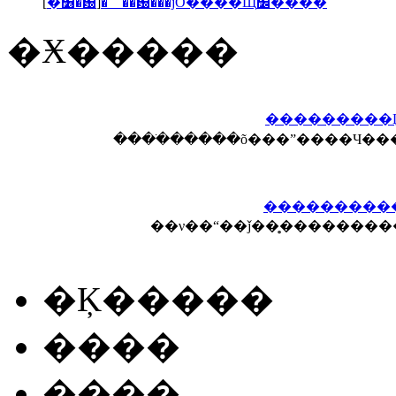
[
�׶�԰
]
�＾��԰���ǰӦ����Щ׼����
�Ӿ�����
���������
����ֹ�����õ���ˮ����Ч��
���������
�Ķ�����
����
����