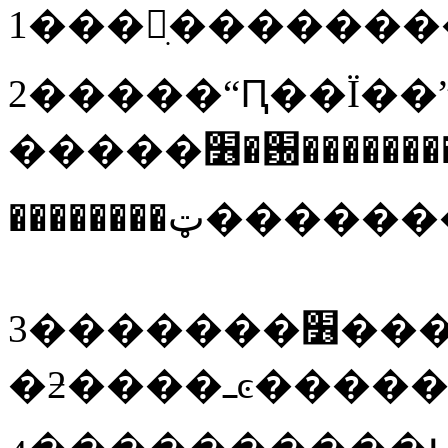
2�����“Ԥ��Ϊ��
�����׶�԰���������������𲡹
��������
3�������׶�������顢