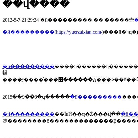
��վ����
2012-5-7 21:29:24 �й��������� ��
�����壺
�й���������
(
https://yuerzaixian.com/
)���й�
�й���������
����5������һֱ�������ṩ�����в�ĸӤ��ҵ��Ѷ��Ϊ׼�
䡢
����֪ʶ����ͯ���ڽ�
2015��9��8�գ�����
�й���������
�й���������
��ΪĸӤ��ҵ�Ż���վ��
�й�
㱱��������ȫ�������������Ȩ����