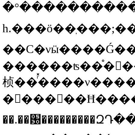
��С�νӹ����Ǵ��ڶ�ѧ�ڵ��ص
������ʦ��֯���������˵ľ�������ͼ�������⡢���Ҫ�󣬱�Ȼ���׶�����˼��
桢��ͬ̽����ν��