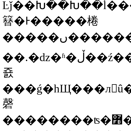
Ŀǰ��Խ��Խ��ĺ������
簮�Ͱ�����棬
��.�ǳ�ʱ�ڵ��ź����ں��ѧ�ڣ�����"�ǵ�"��Ӱ�
죬
���ǵ�һЩ���лû�а�Ԥ�ڵĽ��
磬
��������ʦ�߻���һ������֪�����ԡ���С�������һ��Ĵ�������-