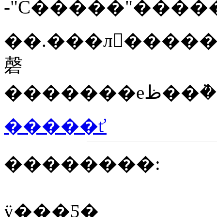
-"С�����"����
��.���л����
磬
�����ť
��������:
ÿ���Ƽ�