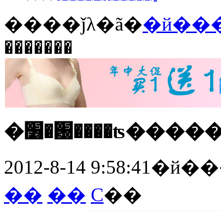
����ǰλ�ã�
�й��
�������
�׶�԰����ʦ�����
2012-8-14 9:58:41
�й�
��
��
С
��