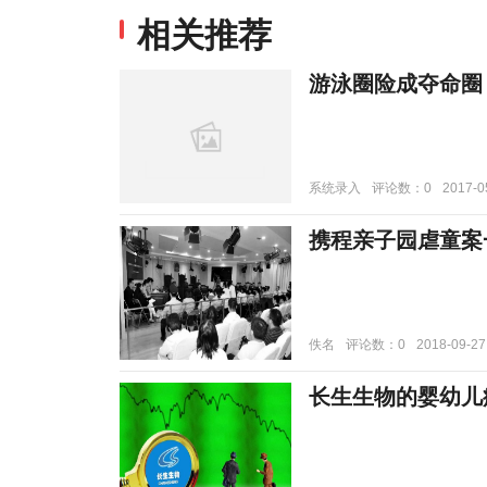
相关推荐
游泳圈险成夺命圈
系统录入
评论数：0
2017-0
携程亲子园虐童案
佚名
评论数：0
2018-09-27
长生生物的婴幼儿