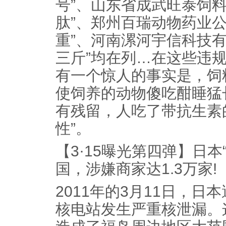
号”、山东省成武旺泰饲
肽”、郑州百瑞动物药业
重”、河南漯河宇信科技
三斤”均在列…在这些违
有一个惊人的事实是，饲
使饲养的动物傻吃酣睡猛
有残留，人吃了带抗生素
性”。
【3·15曝光第四弹】日本
国，涉嫌商家达1.3万家!
2011年的3月11日，
核电站发生严重核泄漏。