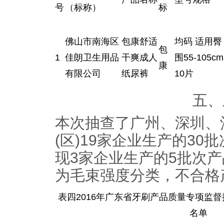
号
（标称）
标
佛山市南海区
包康舒适
均码 适用臀
包
1
佳朗卫生用品
干爽成人
围55-105cm
康
有限公司
纸尿裤
10片
五、
本次抽查了广州、深圳、
(区)19家企业生产的3
现3家企业生产的5批次
为毛束强度分类，不合格产
表四2016年广东省牙刷产品质量专项监
名单