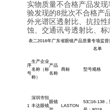
实物质量不合格产品发现率
验发现的8批次不合格产
外光谱区透射比、抗拉性
蚀、交通讯号透射比、标
表二2016年广东省眼镜产品质量专项监
名单
生产企业
序
产品
名称（标
商标
型号规格
号
名称
称）
深圳市恒
眼镜
53□16-138
1
丰达眼镜
LASTON
架
号：8018