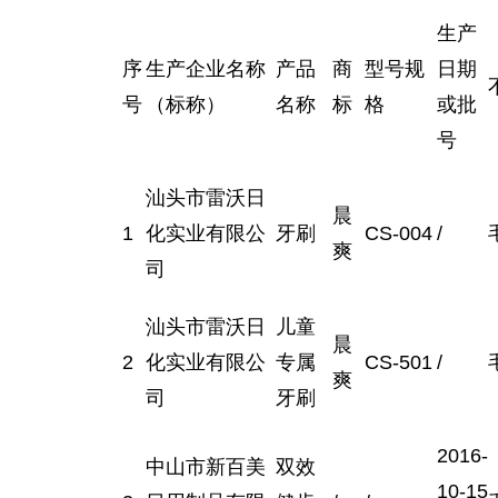
生产
序
生产企业名称
产品
商
型号规
日期
号
（标称）
名称
标
格
或批
号
汕头市雷沃日
晨
1
化实业有限公
牙刷
CS-004
/
爽
司
汕头市雷沃日
儿童
晨
2
化实业有限公
专属
CS-501
/
爽
司
牙刷
2016-
中山市新百美
双效
10-15