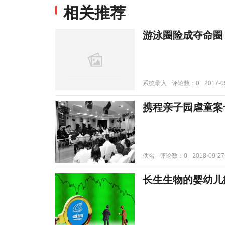
相关推荐
游泳圈险成夺命圈
系统录入
评论数：0
2017-0
携程亲子园虐童案
佚名
评论数：0
2018-09-27
长生生物的婴幼儿