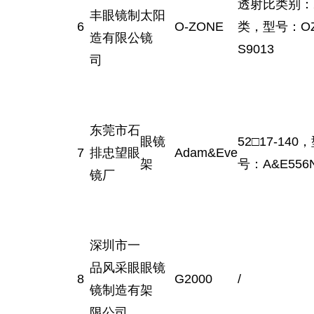
透射比类别：
丰眼镜制
太阳
6
O-ZONE
类，型号：OZ
造有限公
镜
S9013
司
东莞市石
眼镜
52□17-140
7
排忠望眼
Adam&Eve
架
号：A&E556
镜厂
深圳市一
品风采眼
眼镜
8
G2000
/
镜制造有
架
限公司