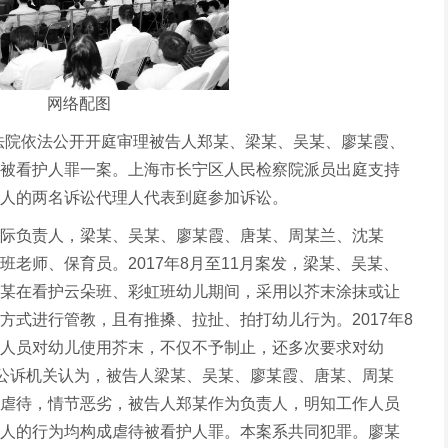
网络配图
民法院依法公开开庭审理被告人郑某、梁某、吴某、廖某霞、
被看护人罪一案。上海市长宁区人民检察院派员出庭支持
人的两名诉讼代理人代表到庭参加诉讼。
际负责人，梁某、吴某、廖某霞、唐某、周某兰、沈某
老师、保育员。2017年8月至11月案发，梁某、吴某、
某在看护云朵班、彩虹班幼儿期间，采用以芥末涂抹或让
方式进行管教，且有推搡、拉扯、拍打幼儿行为。2017年8
人员对幼儿使用芥末，不仅不予制止，还多次要求对幼
。公诉机关认为，被告人梁某、吴某、廖某霞、唐某、周某
虐待，情节恶劣，被告人郑某作为负责人，明知工作人员
人的行为均构成虐待被看护人罪。本案系共同犯罪。廖某