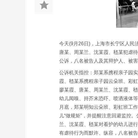
今天(9月26日)，上海市长宁区人
唐某、周某兰、沈某霞、嵇某犯虐待
公诉，八名被告人及其辩护人、被害
公诉机关指控：郑某系携程亲子园实
霞、嵇某系携程亲子园云朵班、彩虹班
廖某霞、唐某、周某兰、沈某霞、嵇
幼儿闻嗅、持芥末恐吓、喷洒液体等
月底，郑某明知云朵班、彩虹班工作
儿“做规矩”，并提醒注意回避监控
兰、沈某霞、嵇某对看护的幼儿进行
有虐待行为而默许、纵容，八名被告