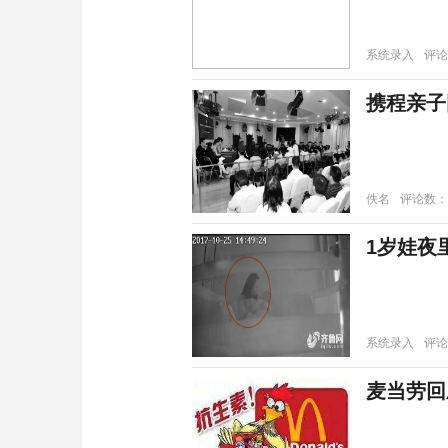
系统录入
评论
携程亲子
佚名
评论数：
1岁娃夜
系统录入
评论
麦当劳回