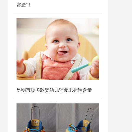
寨造”！
昆明市场多款婴幼儿辅食未标镉含量