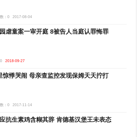
数：0
2017-08-04
园虐童案一审开庭 8被告人当庭认罪悔罪
0
2018-09-27
里惊悸哭闹 母亲查监控发现保姆天天拧打
数：0
2017-11-14
应抗生素鸡含糊其辞 肯德基汉堡王未表态