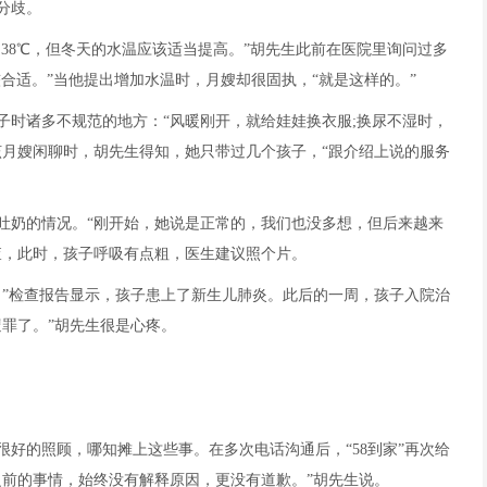
分歧。
是38℃，但冬天的水温应该适当提高。”胡先生此前在医院里询问过多
较合适。”当他提出增加水温时，月嫂却很固执，“就是这样的。”
子时诸多不规范的地方：“风暖刚开，就给娃娃换衣服;换尿不湿时，
该月嫂闲聊时，胡先生得知，她只带过几个孩子，“跟介绍上说的服务
吐奶的情况。“刚开始，她说是正常的，我们也没多想，但后来越来
查，此时，孩子呼吸有点粗，医生建议照个片。
。”检查报告显示，孩子患上了新生儿肺炎。此后的一周，孩子入院治
遭罪了。”胡先生很是心疼。
好的照顾，哪知摊上这些事。在多次电话沟通后，“58到家”再次给
之前的事情，始终没有解释原因，更没有道歉。”胡先生说。