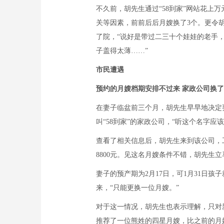
不久前，胡先生通过“58到家”网站花上
关等因素，前前后后月嫂换了3个。更令
了院，“说好是带过二三十个娃娃的老手
子盖得太薄……”
市民遭遇
预约的月嫂档期安排不过来 家政公司换了
在妻子临盆前三个月，胡先生早早地决定
叫“58到家”的家政公司，“听这个名字
查看了相关信息后，胡先生来到该公司，工
8800元。见这名月嫂条件不错，胡先生立
妻子的预产期为2月17日，可1月31日
来，“只能更换一位月嫂。”
对于这一情况，胡先生也表示理解，只对
推荐了一位熊姓的四星月嫂，比之前的月嫂