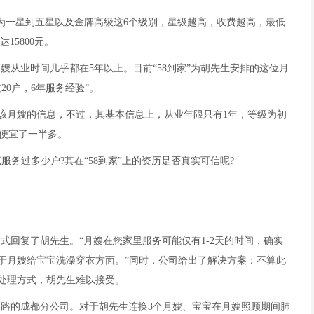
分为一星到五星以及金牌高级这6个级别，星级越高，收费越高，最低
15800元。
嫂从业时间几乎都在5年以上。目前“58到家”为胡先生安排的这位月
20户，6年服务经验”。
该月嫂的信息，不过，其基本信息上，从业年限只有1年，等级为初
”上便宜了一半多。
服务过多少户?其在“58到家”上的资历是否真实可信呢?
的方式回复了胡先生。“月嫂在您家里服务可能仅有1-2天的时间，确实
于月嫂给宝宝洗澡穿衣方面。”同时，公司给出了解决方案：不算此
处理方式，胡先生难以接受。
都大业路的成都分公司。对于胡先生连换3个月嫂、宝宝在月嫂照顾期间肺