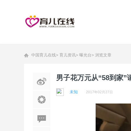
中国育儿在线
>
育儿资讯
>
曝光台
>
浏览文章
男子花万元从“58到家
未知
2017年02月27日