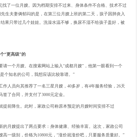
万元找了一位月嫂。因为档期安排不过来、身体条件不合格、技术不过
胡先生夫妻俩郁闷的是，在第三位月嫂上班的第二天，孩子因肺炎入
，结果只带过几个娃娃。洗澡水温不够，换尿不湿不给孩子盖好，被
个“更高级”的
要请一个月嫂。在搜索网站上输入“成都月嫂”，他第一眼看到一个
应该是个知名的公司，我想应该比较靠谱。”
作人员向其推荐了一名三星月嫂，40多岁，有4年服务经验，26天
马签了合同，并支付了3000元定金。
孩子就提前降生。此时，家政公司称原本预定的月嫂时间安排不过
新的月嫂提出了两点要求：身体健康、经验丰富。这次，家政公司
高一级别，价格为10800元，“涨价就涨价吧，只要服务质量好。”