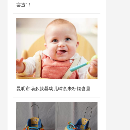
寨造”！
昆明市场多款婴幼儿辅食未标镉含量