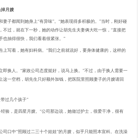
换掉月嫂
妻子都闻到她身上“有异味”。“她表现得多积极的。”当时，刚好碰
，不过，就在下一秒，她的动作让胡先生夫妻俩大吃一惊，“直接把
手也抽得很快，我们看着很紧张。”
告上写着，她有妇科病。“我们之前就说好，要身体健康的，这样的
立即换人。“家政公司态度挺好，说马上换。”不过，由于换人需要一
上这一空档，胡先生只好额外加钱，把医院里照顾妻子的月嫂请回
带过几个孩子”
务经验，是四星月嫂。“公司那边说，她做过护士，很爱干净，很有
公司口中“照顾过二三十个娃娃”的月嫂，似乎只能照本宣科。在洗澡