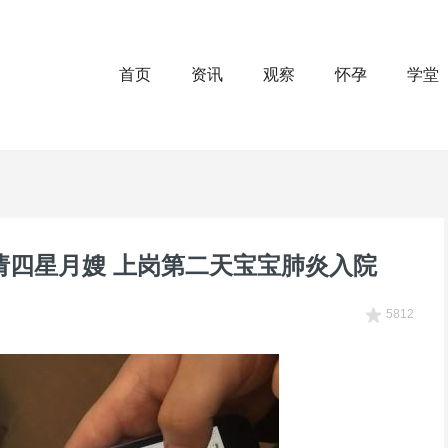
首页
资讯
观察
怀孕
学堂
”请四星月嫂 上岗第二天宝宝肺炎入院
5812