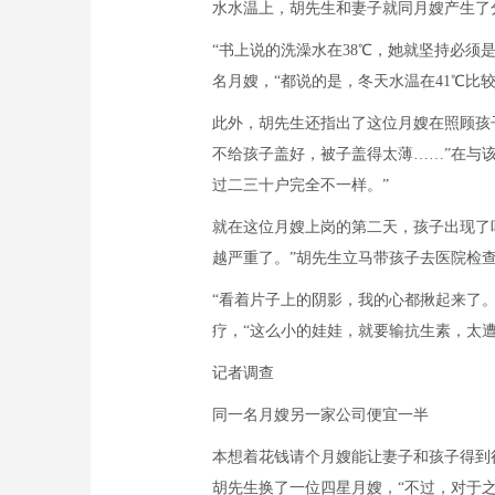
水水温上，胡先生和妻子就同月嫂产生了
“书上说的洗澡水在38℃，她就坚持必须
名月嫂，“都说的是，冬天水温在41℃比
此外，胡先生还指出了这位月嫂在照顾孩
不给孩子盖好，被子盖得太薄……”在与
过二三十户完全不一样。”
就在这位月嫂上岗的第二天，孩子出现了
越严重了。”胡先生立马带孩子去医院检
“看着片子上的阴影，我的心都揪起来了
疗，“这么小的娃娃，就要输抗生素，太
记者调查
同一名月嫂另一家公司便宜一半
本想着花钱请个月嫂能让妻子和孩子得到很
胡先生换了一位四星月嫂，“不过，对于