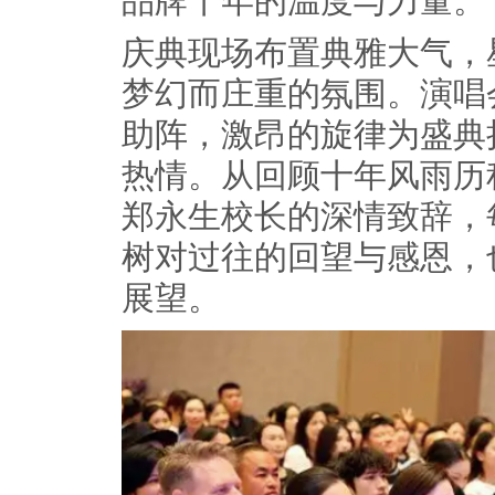
品牌十年的温度与力量。
庆典现场布置典雅大气，
梦幻而庄重的氛围。演唱会
助阵，激昂的旋律为盛典
热情。从回顾十年风雨历
郑永生校长的深情致辞，
树对过往的回望与感恩，
展望。