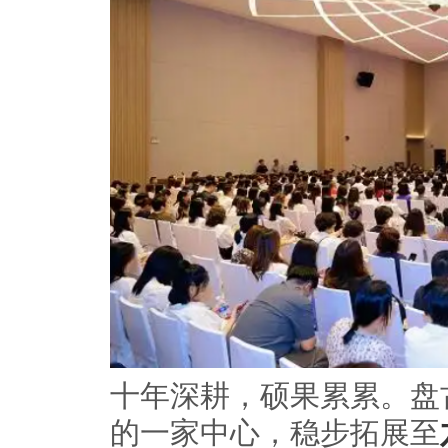
十年深耕，硕果累累。盘
的一家中心，稳步拓展至