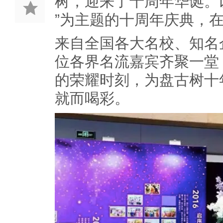
树，迎来了十周年华诞。
”为主题的十周年庆典，
来自全国各大名校、知名企
位各界名流嘉宾齐聚一堂
的荣耀时刻，为盘古树十
就而喝彩。