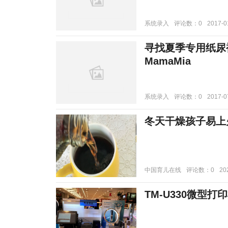
系统录入
评论数：0
2017-0
寻找夏季专用纸尿裤 数百达人妈妈点赞网红
MamaMia
系统录入
评论数：0
2017-0
冬天干燥孩子易上
中国育儿在线
评论数：0
20
TM-U330微型