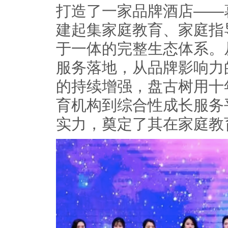
打造了一家品牌酒店——
建起集家庭教育、家庭指
于一体的完整生态体系。
服务落地，从品牌影响力
的持续增强，盘古树用十
育机构到综合性成长服务
实力，奠定了其在家庭教