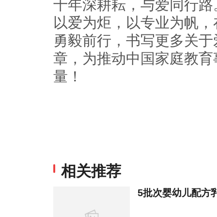
十年深耕耘，与爱同行路
以爱为炬，以专业为帆，
勇毅前行，书写更多关于
章，为推动中国家庭教育
量！
相关推荐
5批次婴幼儿配方