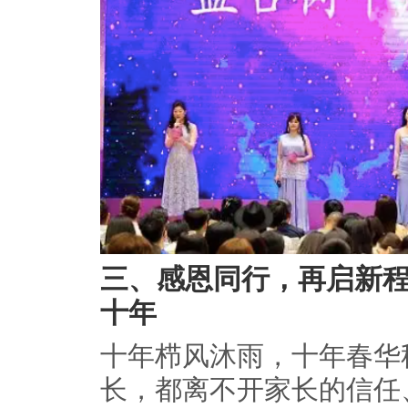
三、感恩同行，再启新
十年
十年栉风沐雨，十年春华
长，都离不开家长的信任