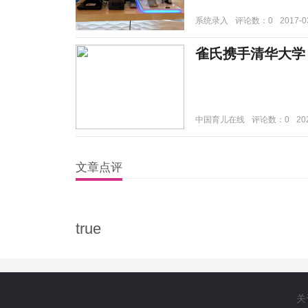
系统录入
评论数：0
2017-0
雀氏携手清华大学
中国育儿在线
评论数：0
20
文章点评
true
关