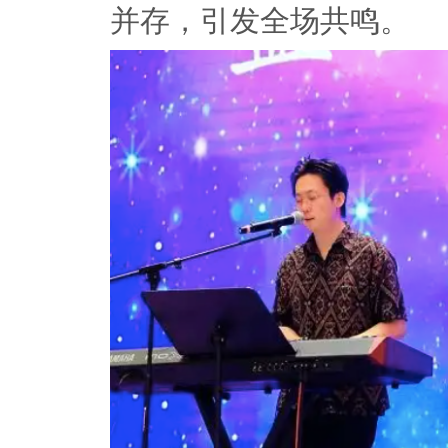
并存，引发全场共鸣。