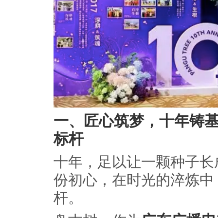
一、匠心筑梦，十年铸
标杆
十年，足以让一颗种子长
份初心，在时光的淬炼中
杆。