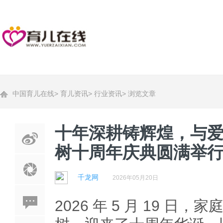
中国育儿在线
>
育儿资讯
>
行业资讯
>
浏览文章
十年深耕铸辉煌，与
树十周年庆典圆满举
千龙网
2026年05月20日
2026 年 5 月 19 