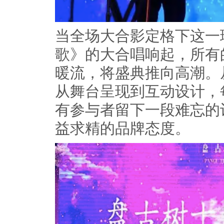
当全场大合影定格下这一
歌》的大合唱响起，所有
暖流，将盛典推向高潮。
从舞台呈现到互动设计，
有参与者留下一段难忘的
益求精的品牌态度。