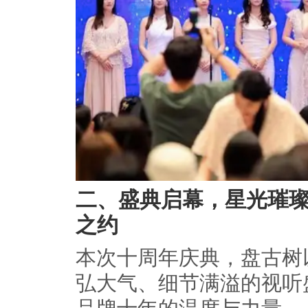
二、盛典启幕，星光璀
之约
本次十周年庆典，盘古树
弘大气、细节满溢的视听