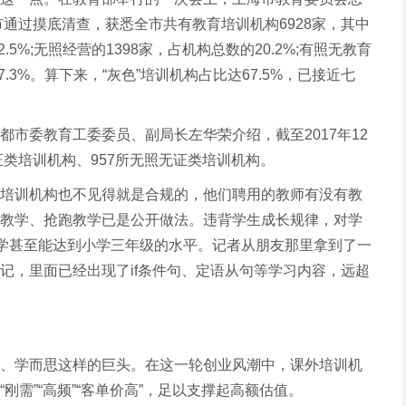
市通过摸底清查，获悉全市共有教育培训机构6928家，其中
.5%;无照经营的1398家，占机构总数的20.2%;有照无教育
7.3%。算下来，“灰色”培训机构占比达67.5%，已接近七
市委教育工委委员、副局长左华荣介绍，截至2017年12
证类培训机构、957所无照无证类培训机构。
培训机构也不见得就是合规的，他们聘用的教师有没有教
教学、抢跑教学已是公开做法。违背学生成长规律，对学
数学甚至能达到小学三年级的水平。记者从朋友那里拿到了一
记，里面已经出现了if条件句、定语从句等学习内容，远超
、学而思这样的巨头。在这一轮创业风潮中，课外培训机
刚需”“高频”“客单价高”，足以支撑起高额估值。