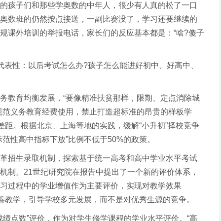
的孩子们和那些学奥数的中年人，很少有人真的松了一口
奥数班的仍然按点接送，一副比赛没了，学习还要继续的
规课外培训的举报电话，家长们的反应基本都是：“啥?傻子
代表性：以后考试怎么办?孩子怎么能进好初中、好高中、
务教育均衡发展，“要像精准扶贫那样，限期、定点消除城
规范义务教育经费使用，禁止打造超标准的昂贵的样板学
差距。根据北京、上海等地的实践，缓解“小升初”择校竞争
范性高中指标下放”比例不低于50%的政策。
革招生录取机制，探索基于统一高考和高中学业水平考试
机制。21世纪研究院在报告中提出了一个新的评价体系，
习过程中的学业增值作为主要评价，实现对教学效果
改善教学，引导学校多元发展，而不是对优秀生源的竞争。
成绩点数”评价，作为对学生修学课程的学业水平评价。“高