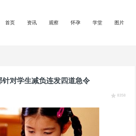
首页
资讯
观察
怀孕
学堂
图片
部针对学生减负连发四道急令
8358