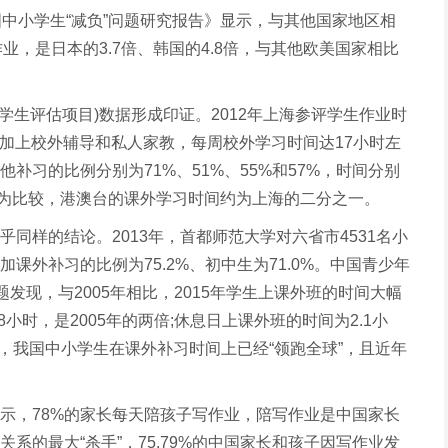
国中小学生“减负”问题研究报告》显示，与其他国家地区相
作业，是日本的3.7倍、韩国的4.8倍，与其他欧美国家相比
国际学生评估项目)数据形成印证。2012年上海参评学生作业时
。加上校外辅导和私人家教，每周校外学习时间达17小时左
补习的比例分别为71%、51%、55%和57%，时间分别
1小时。作为比较，港澳台的课外学习时间约为上海的二分之一。
同样的结论。2013年，首都师范大学对六省市4531名小
课外补习的比例为75.2%、初中生为71.0%。中国青少年
题发现，与2005年相比，2015年学生上课外班的时间大幅
小时，是2005年的两倍;休息日上课外班的时间为2.1小
明，我国中小学生在课外补习时间上已经“领跑全球”，且近年
示，78%的家长每天陪孩子写作业，陪写作业是中国家长
系的最大“杀手”，75.79%的中国家长和孩子因写作业发