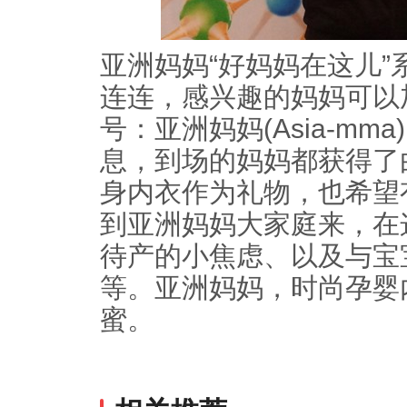
亚洲妈妈“好妈妈在这儿
连连，感兴趣的妈妈可以
号：亚洲妈妈(Asia-m
息，到场的妈妈都获得了
身内衣作为礼物，也希望
到亚洲妈妈大家庭来，在
待产的小焦虑、以及与宝
等。亚洲妈妈，时尚孕婴
蜜。