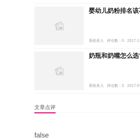
婴幼儿奶粉排名该
系统录入
评论数：0
2017-1
奶瓶和奶嘴怎么选
系统录入
评论数：0
2017-0
文章点评
false