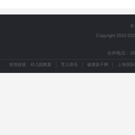
关
Copyright 2010-20
合作电话：1861
友情链接
幼儿园教案
育儿资讯
健康孩子网
上海国际