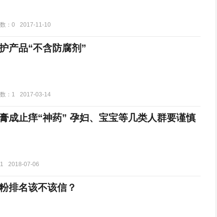
数：0
2017-11-10
护产品“不含防腐剂”
数：1
2017-03-14
膏成止痒“神药” 孕妇、宝宝等几类人群要谨慎
1
2018-07-06
粉排名该不该信？