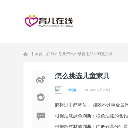
中国育儿在线
>
育儿资讯
>
母婴用品
>
浏览文章
怎么挑选儿童家具
未知
2014年04月29日
躲得过甲醛释放， 却躲不过重金属
根据油漆颜色判断：橙色油漆的含铅
根据板材材质判断：由低到高分别是