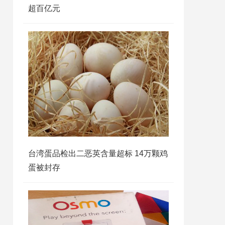
超百亿元
台湾蛋品检出二恶英含量超标 14万颗鸡
蛋被封存