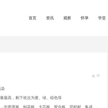
首页
资讯
观察
怀孕
学堂
39
污染
量最高，剩下依次为黄、绿、棕色等
，中密度板、刨花板、大芯板、胶合板、层积材、集成