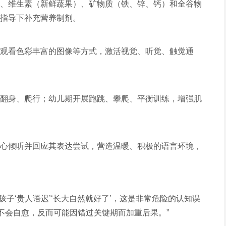
、维生素（新鲜蔬果）、矿物质（铁、锌、钙）和全谷物
指导下补充营养制剂。
观看色彩丰富的图像等方式，激活视觉、听觉、触觉通
翻身、爬行；幼儿期开展跑跳、攀爬、平衡训练，增强肌
心倾听并回应其表达尝试，营造温暖、积极的语言环境，
孩子‘贵人语迟’‘长大自然就好了’，这是非常危险的认知误
缓不会自愈，反而可能因错过关键期而加重后果。”