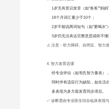
1岁无有意识发音（如“爸爸”“妈妈
18个月词汇量少于10个；
2岁不能说两词短句（如“要喝水”
3岁仍无法表达完整意思或听不懂
⚠️ 注意：听力障碍、自闭症、智
4. 智力发育迟缓
经专业评估（如韦氏智力量表），
同时伴有适应行为缺陷，如生活
多表现为多方面发育同步滞后。
✅ 诊断需由专业医生结合临床表现