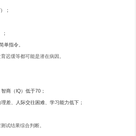
”）；
）；
简单指令。
力发育迟缓等都可能是潜在病因。
智商（IQ）低于70；
自理差、人际交往困难、学习能力低下；
与测试结果综合判断。