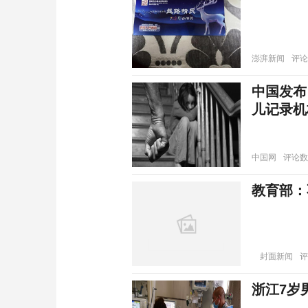
澎湃新闻
评论
中国发布
儿记录机
中国网
评论数
教育部：
封面新闻
评
浙江7岁