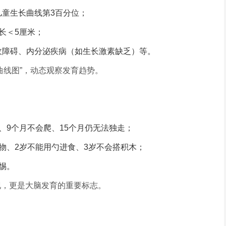
童生长曲线第3百分位；
长＜5厘米；
收障碍、内分泌疾病（如生长激素缺乏）等。
曲线图”，动态观察发育趋势。
、9个月不会爬、15个月仍无法独走；
物、2岁不能用勺进食、3岁不会搭积木；
惕。
现，更是大脑发育的重要标志。