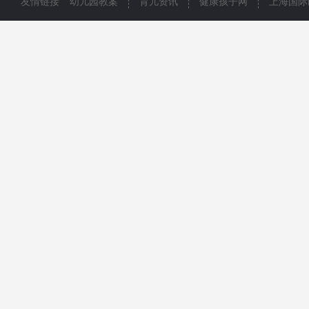
友情链接
幼儿园教案
育儿资讯
健康孩子网
上海国际