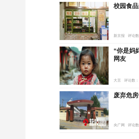
校园食品
新京报
评论数
“你是妈
网友
大言
评论数：
废弃危房
央广网
评论数