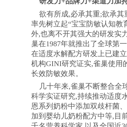
研发力
+
品牌力
+
渠道力加持
欲有所成,必承其重;欲承其
率先树立起“宝宝防敏认知教
外,也离不开其强大的研发实
巢在1987年就推出了全球第
在适度水解配方研发上已建立
机构GINI研究证实,雀巢使
长效防敏效果。
几十年来,雀巢不断整合全
科学实证研究,持续推动适度水
恩系列奶粉中添加双歧杆菌、2
加到婴幼儿奶粉配方中等,目前
千名营养科学家,以及全国近3