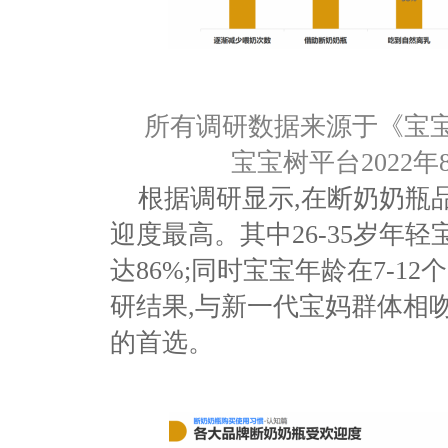
所有调研数据来源于
《
宝
宝宝树平台
2022
年
根据调研显示
,
在断奶奶瓶
迎度最高
。
其中
26-35岁年
达86%;同时宝宝年龄在7-1
研结果
,
与新一代宝妈群体相
的首选
。