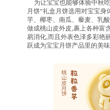
为让宝宝也能够体验中秋吃
月饼”礼盒月饼选用对宝宝身
芋、椰枣、南瓜、藜麦、乳酸
做成桃山皮外皮,裹上各种富含
易消化,而且外表色泽多彩艳丽
跃成为宝宝月饼产品里的美味