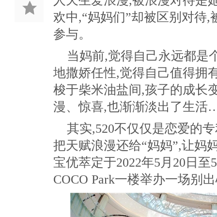
人天生爱浪漫,被浪漫对待是
欢中,“妈妈们”却被区别对待,
参与。
当妈前,觉得自己永远都是
地撒娇任性,觉得自己值得拥有
梭于柴米油盐间,孩子的成长
漫、惊喜,也渐渐淡出了生活
其实,520不仅仅是恋爱的
把天赋浪漫还给“妈妈”,让妈
宝优萃定于2022年5月20日至
COCO Park一楼举办一场别出