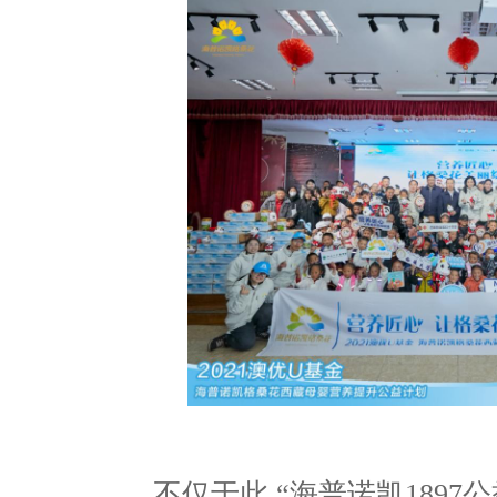
不仅于此,“海普诺凯189