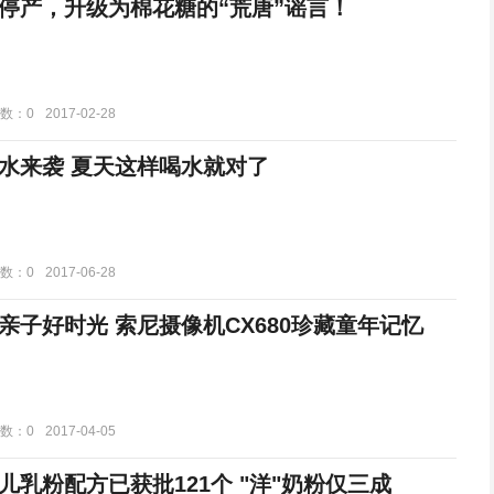
停产，升级为棉花糖的“荒唐”谣言！
数：0
2017-02-28
碧然德好水来袭 夏天这样喝水就对了
数：0
2017-06-28
亲子好时光 索尼摄像机CX680珍藏童年记忆
数：0
2017-04-05
儿乳粉配方已获批121个 "洋"奶粉仅三成