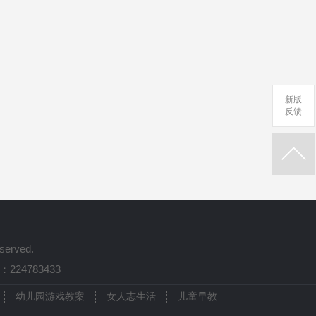
新版
反馈
served.
224783433
幼儿园游戏教案
女人志生活
儿童早教