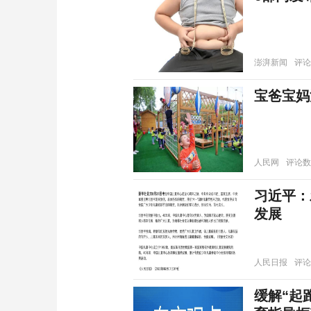
澎湃新闻
评论
宝爸宝妈
人民网
评论数
习近平：
发展
人民日报
评论
缓解“起