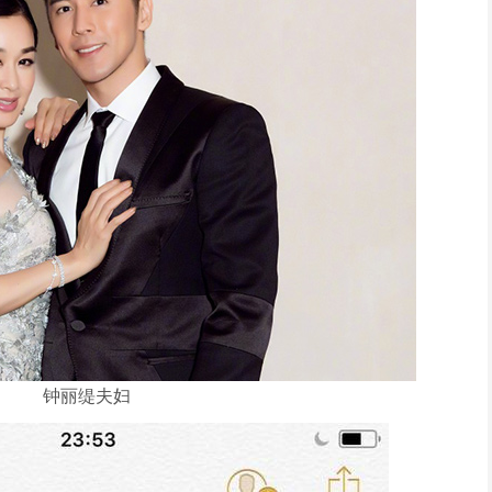
钟丽缇夫妇