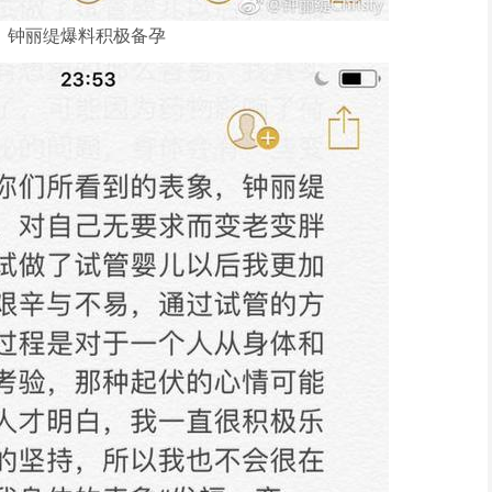
钟丽缇爆料积极备孕