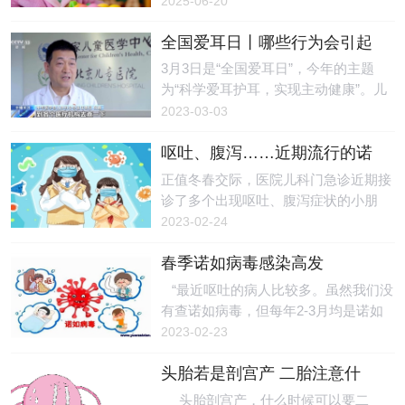
2025-06-20
有了明显的变化明亮的火焰快速蚕食着
了一颗珠子，怀疑孩子误吞，拍片后影
挟，购买高价课程，却面临机构跑路、
床垫两分钟之后火焰已将床
像显示孩子体内竟有一串异物，家长当
全国爱耳日丨哪些行为会引起
退费难等风险。孩子被迫超前学习知
场惊呆——其余珠子何时被吞下浑然不
孩子听力受损？家长需注意
识，失去了快乐童年，身心健康受损。
3月3日是“全国爱耳日”，今年的主题
知。市儿童医院普外科刘云钦医生介
人生是一段长跑，早教绝不是越早越
为“科学爱耳护耳，实现主动健康”。儿
绍，每年科室都会收治十几例误吞磁力
好。“拔苗助长式”的教育，本质上是将
童听力受损后，会出现发育迟缓、语言
2023-03-03
珠的患儿。她表示：“磁力珠祸害太多
孩子当作可量化的产品，违背了孩子身
功能障碍等问题。专家介绍，在儿童患
小孩了！我们强烈建
心发展规律。于家长而言，尊重孩童成
呕吐、腹泻……近期流行的诺
者中，半数以上听力损伤是可以避免和
长规律、掌握科学育儿知识，才能在焦
如病毒 怎么预防
预防的。 过了新生儿听筛 长大了
正值冬春交际，医院儿科门急诊近期接
虑营销中保持理性。任何启蒙课程都不
也会出现听力受损 随着我国新生儿
诊了多个出现呕吐、腹泻症状的小朋
能代替高质量的亲子陪伴。与其盲目报
听力筛查的普及，先天性听力损失的确
友。有的患儿病情较为严重，表现为面
2023-02-24
班，家长更应该花时间和精力，陪孩子
诊时间提前到了6个月以内。但仍有不
色苍白、全身乏力、精神差、尿少等症
一起成长。总之，切莫让
少孩子出生时听力正常，在成长过程中
春季诺如病毒感染高发
状，大多被诊断为病毒感染，其中最主
因为遗传因素、耳部感染、病毒感染、
要是诺如病毒。 什么是诺如病
“最近呕吐的病人比较多。虽然我们没
噪声暴露等出现听力损伤，也叫“迟发
毒 诺如病毒是一组无包膜RNA病
有查诺如病毒，但每年2-3月均是诺如
性听力损伤”。“迟发性听力损伤”具有较
毒，是导致急性胃肠炎的主要病原之
病毒感染的高发期。”广东省妇幼保健
2023-02-23
强的隐匿性，尤其是还不会说话的婴幼
一，也是儿童时常发生急性胃肠炎的重
院儿科消化专科副主任医师刘鸿指出，
儿，更不容易被发
要原因。 诺如病毒的发病以轻症为
头胎若是剖宫产 二胎注意什
诺如病毒传染性极强，很容易在托幼机
主，潜伏期一般为1~2天，起病突然，
么？
构、幼儿园等场所造成短时间内多人集
头胎剖宫产，什么时候可以要二