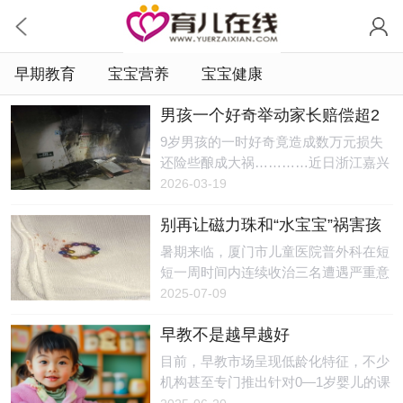
早期教育
宝宝营养
宝宝健康
男孩一个好奇举动家长赔偿超2
万元 这些儿童“禁区”很危险
9岁男孩的一时好奇竟造成数万元损失
还险些酿成大祸…………近日浙江嘉兴
一小区底楼入户厅突发火情所幸消防员
2026-03-19
迅速到场处置很快便将明火扑灭未造成
别再让磁力珠和“水宝宝”祸害孩
更大损失民警调取监控还原了事故的全
子了！暑期儿童意外伤害频
过程发现肇事者竟是一名小男孩经询问
暑期来临，厦门市儿童医院普外科在短
发，厦门医生紧急提醒
得知该男孩只有9岁当晚约同学放烟花
短一周时间内连续收治三名遭遇严重意
下午独自去买打火机回来时见到门厅的
外伤害的患儿。轻松惬意的假期背后，
2025-07-09
床垫出于好奇凑近打了一下火想试试打
儿童安全问题不容忽视。13颗磁力珠，
火机好不好用第一次尝试没打着火他再
早教不是越早越好
深藏幼童腹中2岁9个月的小男孩阿宝
次尝试，终于打上了火并在床垫上留下
（化名）因为“误服磁力珠2天余”被紧急
目前，早教市场呈现低龄化特征，不少
丁点火星男孩见状没有任何处置而是快
送医救治。手术中，医生竟从其体内取
机构甚至专门推出针对0—1岁婴儿的课
速逃离，返回了家中仅仅半分钟火星就
出13颗磁力珠！事发当天，妈妈发现少
程。家长常被“不让孩子输在起跑线”裹