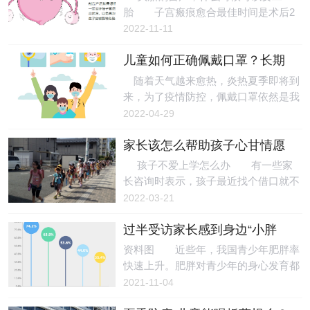
以轻重不等的呕吐或腹泻为主要表现，
中发病。因此，早春开学季要特别提防
胎 子宫瘢痕愈合最佳时间是术后2
可单有呕吐或腹泻，亦可先吐后泻。儿
诺如病毒感染。 积极预防做好这两
～3年，因此，医生一般都会建议避孕2
2022-11-11
童以呕吐症状为主，腹泻为黄色稀水样
点 诺如病毒是广泛存在于自然界的
年以上，尤其是对于二孩想尝试顺产的
便，可伴有低热、乏力、腹痛、头
一种病毒，传染性极强，只要一点点的
儿童如何正确佩戴口罩？长期
妈妈，当子宫切口恢复得差不多了，再
病毒颗粒，就可致病，而且老少通吃，
带口罩出现皮肤问题怎么办？
怀二孩。 剖宫产后，子宫切口在短
随着天气越来愈热，炎热夏季即将到
可通过被污染的水、食物、物品等进行
期内愈合不“牢固”，如果过早怀孕，随
来，为了疫情防控，佩戴口罩依然是我
传播。 刘鸿说，一旦感染诺如病毒
着胎儿的发育，子宫不断增大，子宫瘢
们出门的标配。不管是大人还是孩子口
2022-04-29
后，潜伏期短，一般为一两天，之
痕处拉力增大，子宫壁变薄，有裂开的
罩戴久了，没有及时更换非常容易刺激
潜在危险，容易造成大出血。另外，剖
家长该怎么帮助孩子心甘情愿
皮肤表面，引起接触性皮炎。而孩子运
宫产后，子宫瘢痕处的子宫内膜局部通
地去学校学习呢？
动量大，皮肤娇嫩，皮肤更容易收到伤
孩子不爱上学怎么办 有一些家
常有缺损，受精卵在此着床不能进行充
害。 最近黑龙江省消费者协会对市
长咨询时表示，孩子最近找个借口就不
分的蜕膜化，极易发生胎盘植入情
场上销售的60款儿童口罩开展了比较试
愿意上学了，愿意在家待着。有的是因
2022-03-21
况。 头胎剖宫产，二胎
验，60款市售儿童口罩13款不达标，其
为上学期期末考试成绩不理想，开学后
中“可孚”等13款儿童口罩不达标、“颐
过半受访家长感到身边“小胖
害怕学习和考试 ；有的是被老师严厉
品”等3款样品标准不适用、3款样品防
墩”非常多
批评过，怕同学笑话，也不愿意进教室
资料图 近些年，我国青少年肥胖率
护性能较差、“迪咕咪Reangel”等2款pH
了 ；有的是贪玩，就想在家玩游戏、
快速上升。肥胖对青少年的身心发育都
值超标、“可孚”等4款耐用性差。 如
看电视，而不愿意上学 ；也有的是和
会产生负面影响。随着越来越多“小胖
2021-11-04
何给孩子选择口罩、如何正确佩戴
同学的人际关系处理不好，上学就不高
墩”出现在我们身边，青少年肥胖问题
兴，很压抑，不愿意见同学。家长该怎