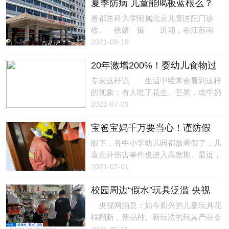
夏季防病 儿童能喝板蓝根么？
已成为重要的公共卫生问题。 日
么帮助孩子心甘情愿地去学校学习
前，中国青年报社社会调查中心联合问
首都医科大学附属北京儿童医院门诊
呢？ 家长应从以下几个方面来调整
卷网（wenjuan.com），对1979名中小
楼。 徐婧 摄 近期，在江苏南
孩子的心理状态 ： 注意分析孩子
学生家长进行的一项调查显示，53.6%
京、扬州等地出现了新冠肺炎儿童确诊
2021-08-18
的学习能力是否发展不足
的受访家长感到身边肥胖的孩子非常
病例，其中不乏以家庭为单位的聚集性
多，户外运动时间少被指为“罪魁祸
20年激增200%！婴幼儿食物过
发病。家长要怎样为儿童进行日常防
首”。 受访家长中，68.3%孩子体型
敏患病率抬头 “高致敏期”如何
护？多大的儿童不适合佩戴口罩？双黄
专家这样说 生活中经常会看到这样
适中，16.9%偏胖，14.8%偏瘦。43.8%
避免反复发作？
连、板蓝根应该在什么时候吃？ 首
的现象：有人吃了花生、芒果，或牛奶
孩子读小学低年级，36.7%读小学高年
都医科大学附属北京儿童医院中医科主
蛋白就会嘴唇肿胀、皮肤红痒；有人在
2021-07-09
级，13.7%读初中，
任医师郝静在接受采访时回答了以上问
阳光下里玩一会，就会打喷嚏、流涕；
题，并给出了疫情期间儿童防护的建
宝爸宝妈千万要当心！谨防假
有的人服用或注射某些药物会出现皮
议。 儿童更“易感”？日常防护怎么
期发生儿童意外伤害
疹……这些，都是过敏惹的祸！ 过
眼下，各中小学幼儿园都放暑假了，儿
做 郝静介绍，年龄越小的孩子越容
敏性疾病已被世界卫生组织列为21世纪
童意外伤害事件也进入高发期。最近，
易出现感染性疾病。这是因为儿童在生
重点防护的疾病之一。据统计，目前全
嘉定就接连发生了几起儿童意外事件，
2021-07-01
长发育中，心肺等器官、免疫功能等都
球约有30%-40%的人口深受过敏性疾病
所幸消防救援人员及时处置，孩子们均
尚未完善，被感染的风险更大。此
困扰，预计到2050年，患病人数将达到
校园周边“假水”玩具泛滥 央视
有惊无险。6月28日晚，嘉定区沙霞路
40亿。而在中国，近年来婴幼儿食物过
曝“假水玩具”硼砂超标
一小区内，一名三岁幼儿独自被困在卧
央视网消息：如今新兴的儿童玩具花
敏人数正呈不断上升趋势。 据中国
室内。由于没有钥匙，幼儿家长几次尝
样翻新，新品种、新玩法的玩具产品令
城市婴幼儿过敏性疾病流行病学调查结
试破门均未果，不得不向消防救援部门
人应接不暇。近两年市场上出现了一种