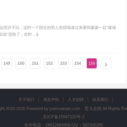
路边挖沙子玩，这时一个陌生的男人热情地凑过来要和蒙蒙一起“建城
叔叔”混熟了，此时，&
149
150
151
152
153
154
155
关于我们
免责声明
人才招聘
联系我们
ght 2010-2020 Powered by yuerzaixian.com，育儿在线 All Rights Re
京ICP备15047120号-2
合作电话：18612664968 QQ：582305286