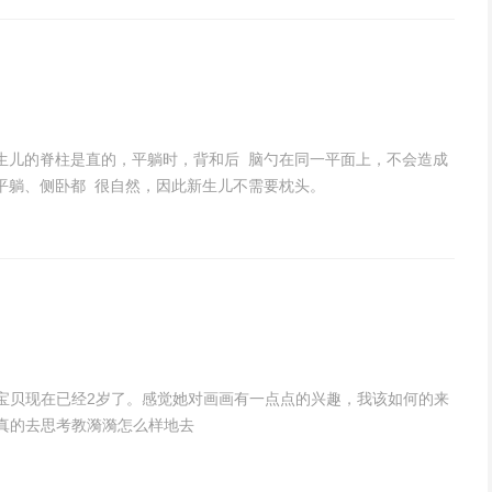
生儿的脊柱是直的，平躺时，背和后 脑勺在同一平面上，不会造成
平躺、侧卧都 很自然，因此新生儿不需要枕头。
的宝贝现在已经2岁了。感觉她对画画有一点点的兴趣，我该如何的来
认真的去思考教漪漪怎么样地去