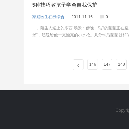
5种技巧教孩子学会自我保护
家庭医生在线综合
2011-11-16
0
一、陌生人送上的东西 场景：傍晚，5岁的蒙蒙正在
堡”，还送给他一支漂亮的小水枪。几分钟后蒙蒙就和“
146
147
148
Copyri