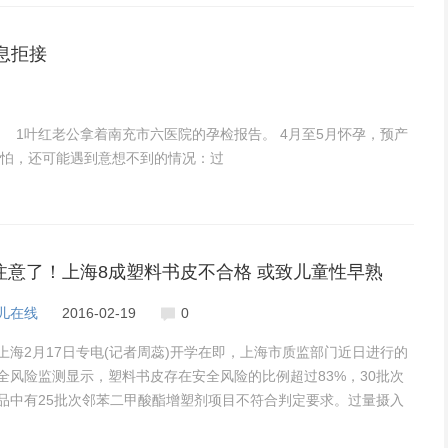
息拒接
 1叶红老公拿着南充市六医院的孕检报告。 4月至5月怀孕，预产
怕，还可能遇到意想不到的情况：过
注意了！上海8成塑料书皮不合格 或致儿童性早熟
儿在线
2016-02-19
0
上海2月17日专电(记者周蕊)开学在即，上海市质监部门近日进行的
全风险监测显示，塑料书皮存在安全风险的比例超过83%，30批次
品中有25批次邻苯二甲酸酯增塑剂项目不符合判定要求。过量摄入
，可能