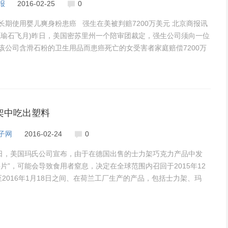
报
2016-02-25
0
长期使用婴儿爽身粉患癌 强生在美被判赔7200万美元 北京商报讯
钱瑜石飞月)昨日，美国密苏里州一个陪审团裁定，强生公司须向一位
该公司含滑石粉的卫生用品而患癌死亡的女受害者家庭赔偿7200万
架中吃出塑料
子网
2016-02-24
0
3日，美国玛氏公司宣布，由于在德国出售的士力架巧克力产品中发
料片”，可能会导致食用者窒息，决定在全球范围内召回于2015年12
至2016年1月18日之间、在荷兰工厂生产的产品，包括士力架、玛