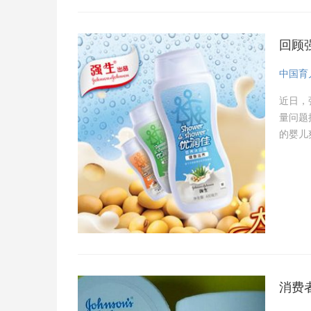
回顾
中国育
近日，
量问题
的婴儿
消费者
诉讼。
消费