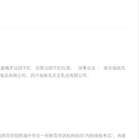
;蒙佩罗法国干红、佳莱法国干红红酒。 涉事企业： 家乐福南充
食品有限公司、四川省南充天太乳业有限公司。
阳师范学院附属中学在一所教育培训机构组织“内部择校考试”。有家