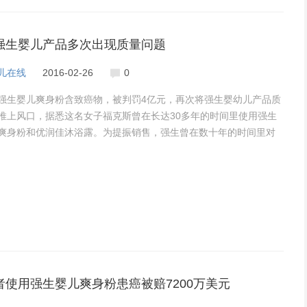
强生婴儿产品多次出现质量问题
儿在线
2016-02-26
0
强生婴儿爽身粉含致癌物，被判罚4亿元，再次将强生婴幼儿产品质
推上风口，据悉这名女子福克斯曾在长达30多年的时间里使用强生
爽身粉和优润佳沐浴露。为提振销售，强生曾在数十年的时间里对
隐瞒其滑石粉产品的致癌风险。该公司目前在美国面临数百起类似
者使用强生婴儿爽身粉患癌被赔7200万美元