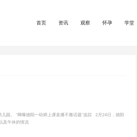
首页
资讯
观察
怀孕
学堂
园。 “网曝德阳一幼师上课直播不雅话题”追踪 2月24日，德阳
以及午休的情况