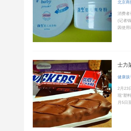
北京商
消费者
(记者
因使用
美元
士力
健康孩
2月2
现“塑
月5日
氏、