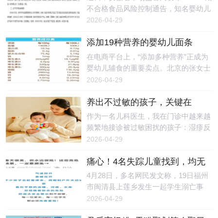
各感官传来的信息进行整理、分析和处
流入市场
见证这一里程碑式的荣耀时刻，为盘古
不合格食品风险控制通告，知名婴幼儿
理，并指挥身体做出适应性反应的能
树十年深耕家庭教育的非凡成就而喝
辅食品牌奶酪博士旗下一款婴幼儿罐装
2026-04-29
力。当这套系统运转不畅时，孩子就会
彩。一、匠心筑梦，十年铸基：以专业
辅助食品抽检不合格，涉事产品由山姆
出现一
实力，立行业标杆十年，足以让一颗种
添加19种营养的婴幼儿面条
（上海）超市有限责任公司抽检检出，
子长成参天大树，也足以让一份初心，
是“智商税”？专家：非普遍必
总钠指标未达标准，婴幼儿食品安全风
在电商平台上，“添加多种营养”正成为
在时光的淬炼中，成长为一个行业的标
需，少量补充也有意义
险引发社会广泛关注。通告明确，此次
婴幼儿辅食的重要卖点。北京的张女士
杆。盘古树，作为广东广播电视台指定
不合格产品为“A2奶酪酸奶（婴幼儿罐
（化姓）在选购婴幼儿面条时发现，不
2026-04-29
的家庭教育基地，自创立之初，便肩负
装辅助食品）（礼盒）”，由奶酪博士
少产品打出“10种”甚至“19种营养”的标
着“让
（安徽）食品科技有限公司生产、奶酪
养出不过敏的孩子，关键在
签，从维生素A、B、D，到钙、铁、
博士（上海）科技有限公司（以下简
于“平衡”
锌，再到DHA、益生元，产品标签上的
作为一名儿科医生，我在门诊中越来越
称“奶酪博士”）委托代工，生产日期为
营养成分越来越丰富。但张女士了解
频繁地接诊被过敏困扰的孩子：湿疹反
2025年11月12日，被抽样单位为山姆
过，上述成分中，如维生素B具有较强
复发作让孩子夜晚难以安睡，食物过敏
2026-04-29
（上海）超市有限责任公司，核心不合
的水溶性，而维生素A、D则属于脂溶
导致生长发育所需营养摄入不足，哮喘
格项目为总
性，经过高温煮制后，可能会发生损
痛心！4名失踪儿童找到，均无
频繁发作导致孩子运动受限，尤其是最
耗、氧化等现象。这让她产生疑问：在
生命体征
近春暖花开，不少孩子被过敏性鼻炎缠
4月28日，多名网民发文称，19日福州
煮过之后，诸如维生素、DHA等营养成
上，喷嚏不断、眼睛红肿，影响日常生
市闽清县上莲乡发生一起学生溺亡事
分，还能被孩子们吃到吗？所谓的“营
活。调查显示，儿童过敏性疾病的发病
故。红星新闻记者从闽清县委宣传部获
2026-04-29
养面条”，会是“智商税”吗？食品研发工
率逐年上升，仅以儿童过敏性哮喘为
悉，经公安机关调查，4月19日（周
程师、科普
例，1990年至2010年的20年间，其发