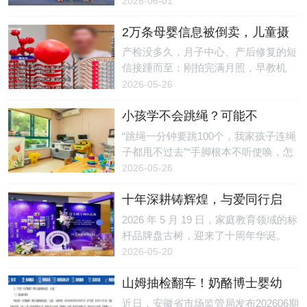
2026-06-01
关注，尽管近年来监管力度不断加大，
军连婕图二：竞技健美操世界杯冠军陶
益基金会、深圳科学技术馆共同发
但“消字
绪图三：跆拳道世锦赛冠军魏梦月
2万条母婴信息被倒卖，儿童摄
布“小鹏友科技书单”，并向馆方捐赠了
冠军严选：专业眼光印证产品品质
影店主获刑！起底围猎母婴隐
全套入选图书，在科技馆内设立常
产检没多久，月子中心、产后修复的短
此次签约的五位运动员，分别来自跳
私的黑色产业链
驻“科技阅读角”，为孩子们打造了一方
信接踵而至；刚拍完满月照，早教机
水、健美操、跆拳道、速度滑冰、艺术
探索科学的阅读天地。深圳市科协党组
构、家政服务的电话轮番轰炸……这
2026-05-26
体操五大高强度运动项目。长期高密度
书记、驻会副主席林祥，党组成员、驻
种“精准到可怕”的骚扰困扰了不少新手
训练与竞技压力，使他们对运
会副主席石兴中，以及全市各区科协与
小孩学不会跳绳？可能不
父母。有人或许以为，这只是“大数据
科技部门负责人、市级科普基地及市属
是“笨”，而是感统失调！苏州感
营销”，殊不知，这种精准骚扰背后可
“跳绳一分钟要跳100个，我家孩子连绳
学会代表、学校师生等200余人共同见
统训练指南来了
能隐藏着一条将个人信息明码标价的黑
子都甩不过去”“手脚根本不听使唤，怎
证了这一时刻。从“生态”到“科技”：一
色产业链。近日，济南市槐荫区人民法
么教都学不会”——每到开学季的体能
2026-05-26
份书单的五年进化“小鹏友科技书单”的
院（以下简称“槐荫法院”）审理了一起
测试期，关于跳绳的吐槽总会刷屏苏州
前身是小鹏公益
关于儿童摄影店老板非法收集、出售客
十年深耕铸辉煌，与爱同行启
家长的朋友圈。为什么别的孩子轻松就
户信息的刑事案件，此案再次引发公众
新章——盘古树十周年庆典圆
能连跳几十个，自家孩子却像“手脚分
2026 年 5 月 19 日，家庭教育领域的标
对母婴信息泄露的关注。倒卖2万余条
满举行
家”一样？问题的根源可能不在“练得不
杆品牌盘古树，迎来了十周年华诞。
客户信息摄影店主非法牟利获刑案情显
够”，而在大脑对身体信号的整合出了
以“十年深耕，与爱同行 ”为主题的十周
2026-05-20
示，赵某是一家儿童摄影店的老板。
问题——感觉统合失调。 一、什么是
年庆典，在万众期待中盛大启幕。来自
2021年，钱某和孙某找到
感统失调？感觉统合（简称“感统”），
山姆抽检翻车！奶酪博士婴幼
全国各大名校、知名企业、合作机构等
是指大脑将眼睛、耳朵、皮肤、肌肉等
儿辅食总钠不合格，2589盒已
逾 500位各界名流嘉宾齐聚一堂，共同
近日，安徽省市场监管局发布202606期