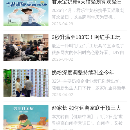
君乐宝奶粉x天猫聚划算欢聚日
日），有4名儿童私自前往自然水域游
病率每10年增长约50%。但值得欣慰的
圆满收官，引爆亲子户外新浪
泳，不幸溺亡。另据极目新闻消息：28
2026年4月，君乐宝奶粉携手天猫聚划
是，越来越多的研究表明，过敏并非完
潮
日晚，闽清县权威部门一名工作人员告
算欢聚日，以品牌周年庆为契机，
全由基因决定，生命早期的环境因素，
诉记者，4月19日19时许，闽清县上莲
以“放风山野 宝护成长”为主题，成功举
2026-04-29
在过敏的发生发展中起着关键作用。不
乡接到群众反映有4名儿童失踪，公
行了一场贯穿线上线下、融合明星IP、
必追求“无菌”
安、应急等部门第一时间介入开展搜寻
2秒升温至183℃！网红手工玩
达人种草以及品牌溯源的春日营销盛
工作，当地也组织了干部、群众加入搜
具暗藏风险，有女孩被烧伤
事。活动期间，君乐宝奶粉不仅实现了
最近一种叫“拼豆”手工玩具简直承包了
寻。当天20时33分许，到次日凌晨0时
销售与声量的双向爆发，更在新生代父
很多网友的休闲时光色彩好看、DIY自
25分许，先后在上莲乡某村庄一处溪水
母群体中，深度传递了“脑体双优”的科
由、做完超有成就感学生党、年轻人更
2026-04-02
内捞起4名失踪儿童，均无生命体征。
学育儿理念。精准洞察“懂妈”焦虑，破
是爱不释手妥妥的 “解压神器”但谁能想
经公安机关调
题春季育儿痛点随着“户外遛娃”成为新
奶粉深度调整持续乳企今年
到看起来可可爱爱的手工玩具背后藏着
生代父母的育儿新风尚，如何平衡孩子
要“抢份额”，营养品同质化竞争
致命危险前不久一段视频在网上引发关
025年主要奶粉企业业绩已陆续出炉。
的探索欲与换季敏感期的健康隐患，成
待解
注↓↓↓REC画面中：一名小女孩在家
随着新出生人口下行，多家乳企将新年
为家长们的核心焦虑。君乐宝敏锐地捕
玩“拼豆”时，配套使用的小熨斗突然漏
任务定为“抢份额”，市场集中度面临进
2026-04-02
捉到这一需求，以“把自己还给山野，
电起火，火光四溅。尽管女孩迅速拔掉
一步提升。与此同时，奶粉企业也在加
把好奇心还给宝
电源，但手部仍不幸被烧伤。小熨斗突
@家长 如何远离家庭干预三大
速布局营养品赛道，同质化竞争的问题
然起火。图源：国家应急科普宣传这款
常见误区｜世界提高自闭症意
随之显现。新年目标：抢份额“今年新
本文转自【健康中国】；4月2日是“世
看似可爱的玩具究竟隐藏着怎样的使用
识日
年誓师大会的主题就是‘狭路相逢勇者
界提高自闭症意识日”。自闭症，又被
风险？近日宁波市镇海区消防救援局联
胜’。”一家国内奶粉企业负责人告诉记
称为孤独症。孤独症儿童主要有两大典