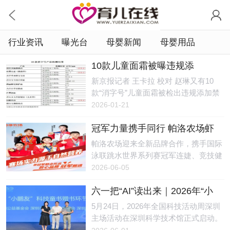
行业资讯
曝光台
母婴新闻
母婴用品
10款儿童面霜被曝违规添
加，“检出禁用激素甚至兽药成
新京报记者 王卡拉 校对 赵琳又有10
分”
款“消字号”儿童面霜被检出违规添加禁
用激素甚至兽药成分。测评博主“老爸
2026-01-21
评测-魏老爸”（以下简称老爸测评）1月
冠军力量携手同行 帕洛农场虾
15日在新浪微博发布了上述结果。1月
青素鸡蛋打造品质好蛋
16日，“这些儿童面霜千万别给宝宝
帕洛农场迎来全新品牌合作，携手国际
用”的话题冲上热搜。新京报记者发
泳联跳水世界系列赛冠军连婕、竞技健
现，多个涉事企业都曾被监管部门处
美操世界杯冠军陶绪、跆拳道世锦赛冠
2026-06-05
罚，还有4款产品的生产企业已经注
军魏梦月、速度滑冰冠军耿嘉阳、艺术
销，但购物平台上仍有部分产品在售。
六一把“AI”读出来｜2026年“小
体操冠军张婧彧达成战略合作。结合专
2021年，“消字号”产品“益芙灵多效特护
鹏友科技书单”正式发布
业运动健康理念，助力国民膳食优化，
5月24日，2026年全国科技活动周深圳
抑菌霜”违法添加激素导致婴儿变“大头
促进功能农业与运动健康领域携手发
主场活动在深圳科学技术馆正式启动。
娃娃”事件引发公众及监管部门等高度
展。图一: 国际泳联跳水世界系列赛冠
活动现场，小鹏公益联合深圳市爱阅公