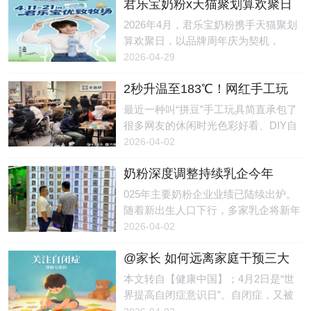
君乐宝奶粉x天猫聚划算欢聚日
日），有4名儿童私自前往自然水域游
病率每10年增长约50%。但值得欣慰的
圆满收官，引爆亲子户外新浪
泳，不幸溺亡。另据极目新闻消息：28
2026年4月，君乐宝奶粉携手天猫聚划
是，越来越多的研究表明，过敏并非完
潮
日晚，闽清县权威部门一名工作人员告
算欢聚日，以品牌周年庆为契机，
全由基因决定，生命早期的环境因素，
诉记者，4月19日19时许，闽清县上莲
以“放风山野 宝护成长”为主题，成功举
2026-04-29
在过敏的发生发展中起着关键作用。不
乡接到群众反映有4名儿童失踪，公
行了一场贯穿线上线下、融合明星IP、
必追求“无菌”
安、应急等部门第一时间介入开展搜寻
2秒升温至183℃！网红手工玩
达人种草以及品牌溯源的春日营销盛
工作，当地也组织了干部、群众加入搜
具暗藏风险，有女孩被烧伤
事。活动期间，君乐宝奶粉不仅实现了
最近一种叫“拼豆”手工玩具简直承包了
寻。当天20时33分许，到次日凌晨0时
销售与声量的双向爆发，更在新生代父
很多网友的休闲时光色彩好看、DIY自
25分许，先后在上莲乡某村庄一处溪水
母群体中，深度传递了“脑体双优”的科
由、做完超有成就感学生党、年轻人更
2026-04-02
内捞起4名失踪儿童，均无生命体征。
学育儿理念。精准洞察“懂妈”焦虑，破
是爱不释手妥妥的 “解压神器”但谁能想
经公安机关调
题春季育儿痛点随着“户外遛娃”成为新
奶粉深度调整持续乳企今年
到看起来可可爱爱的手工玩具背后藏着
生代父母的育儿新风尚，如何平衡孩子
要“抢份额”，营养品同质化竞争
致命危险前不久一段视频在网上引发关
025年主要奶粉企业业绩已陆续出炉。
的探索欲与换季敏感期的健康隐患，成
待解
注↓↓↓REC画面中：一名小女孩在家
随着新出生人口下行，多家乳企将新年
为家长们的核心焦虑。君乐宝敏锐地捕
玩“拼豆”时，配套使用的小熨斗突然漏
任务定为“抢份额”，市场集中度面临进
2026-04-02
捉到这一需求，以“把自己还给山野，
电起火，火光四溅。尽管女孩迅速拔掉
一步提升。与此同时，奶粉企业也在加
把好奇心还给宝
电源，但手部仍不幸被烧伤。小熨斗突
@家长 如何远离家庭干预三大
速布局营养品赛道，同质化竞争的问题
然起火。图源：国家应急科普宣传这款
常见误区｜世界提高自闭症意
随之显现。新年目标：抢份额“今年新
本文转自【健康中国】；4月2日是“世
看似可爱的玩具究竟隐藏着怎样的使用
识日
年誓师大会的主题就是‘狭路相逢勇者
界提高自闭症意识日”。自闭症，又被
风险？近日宁波市镇海区消防救援局联
胜’。”一家国内奶粉企业负责人告诉记
称为孤独症。孤独症儿童主要有两大典