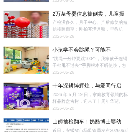
2026-06-01
关注，尽管近年来监管力度不断加大，
军连婕图二：竞技健美操世界杯冠军陶
益基金会、深圳科学技术馆共同发
但“消字
绪图三：跆拳道世锦赛冠军魏梦月
2万条母婴信息被倒卖，儿童摄
布“小鹏友科技书单”，并向馆方捐赠了
冠军严选：专业眼光印证产品品质
影店主获刑！起底围猎母婴隐
全套入选图书，在科技馆内设立常
产检没多久，月子中心、产后修复的短
此次签约的五位运动员，分别来自跳
私的黑色产业链
驻“科技阅读角”，为孩子们打造了一方
信接踵而至；刚拍完满月照，早教机
水、健美操、跆拳道、速度滑冰、艺术
探索科学的阅读天地。深圳市科协党组
构、家政服务的电话轮番轰炸……这
2026-05-26
体操五大高强度运动项目。长期高密度
书记、驻会副主席林祥，党组成员、驻
种“精准到可怕”的骚扰困扰了不少新手
训练与竞技压力，使他们对运
会副主席石兴中，以及全市各区科协与
小孩学不会跳绳？可能不
父母。有人或许以为，这只是“大数据
科技部门负责人、市级科普基地及市属
是“笨”，而是感统失调！苏州感
营销”，殊不知，这种精准骚扰背后可
“跳绳一分钟要跳100个，我家孩子连绳
学会代表、学校师生等200余人共同见
统训练指南来了
能隐藏着一条将个人信息明码标价的黑
子都甩不过去”“手脚根本不听使唤，怎
证了这一时刻。从“生态”到“科技”：一
色产业链。近日，济南市槐荫区人民法
么教都学不会”——每到开学季的体能
2026-05-26
份书单的五年进化“小鹏友科技书单”的
院（以下简称“槐荫法院”）审理了一起
测试期，关于跳绳的吐槽总会刷屏苏州
前身是小鹏公益
关于儿童摄影店老板非法收集、出售客
十年深耕铸辉煌，与爱同行启
家长的朋友圈。为什么别的孩子轻松就
户信息的刑事案件，此案再次引发公众
新章——盘古树十周年庆典圆
能连跳几十个，自家孩子却像“手脚分
2026 年 5 月 19 日，家庭教育领域的标
对母婴信息泄露的关注。倒卖2万余条
满举行
家”一样？问题的根源可能不在“练得不
杆品牌盘古树，迎来了十周年华诞。
客户信息摄影店主非法牟利获刑案情显
够”，而在大脑对身体信号的整合出了
以“十年深耕，与爱同行 ”为主题的十周
2026-05-20
示，赵某是一家儿童摄影店的老板。
问题——感觉统合失调。 一、什么是
年庆典，在万众期待中盛大启幕。来自
2021年，钱某和孙某找到
感统失调？感觉统合（简称“感统”），
山姆抽检翻车！奶酪博士婴幼
全国各大名校、知名企业、合作机构等
是指大脑将眼睛、耳朵、皮肤、肌肉等
儿辅食总钠不合格，2589盒已
逾 500位各界名流嘉宾齐聚一堂，共同
近日，安徽省市场监管局发布202606期