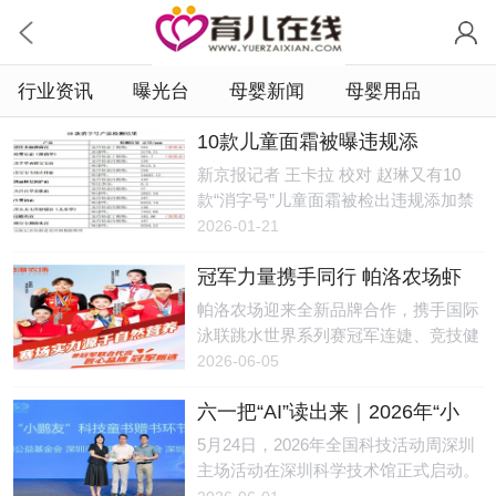
行业资讯
曝光台
母婴新闻
母婴用品
10款儿童面霜被曝违规添
加，“检出禁用激素甚至兽药成
新京报记者 王卡拉 校对 赵琳又有10
分”
款“消字号”儿童面霜被检出违规添加禁
用激素甚至兽药成分。测评博主“老爸
2026-01-21
评测-魏老爸”（以下简称老爸测评）1月
冠军力量携手同行 帕洛农场虾
15日在新浪微博发布了上述结果。1月
青素鸡蛋打造品质好蛋
16日，“这些儿童面霜千万别给宝宝
帕洛农场迎来全新品牌合作，携手国际
用”的话题冲上热搜。新京报记者发
泳联跳水世界系列赛冠军连婕、竞技健
现，多个涉事企业都曾被监管部门处
美操世界杯冠军陶绪、跆拳道世锦赛冠
2026-06-05
罚，还有4款产品的生产企业已经注
军魏梦月、速度滑冰冠军耿嘉阳、艺术
销，但购物平台上仍有部分产品在售。
六一把“AI”读出来｜2026年“小
体操冠军张婧彧达成战略合作。结合专
2021年，“消字号”产品“益芙灵多效特护
鹏友科技书单”正式发布
业运动健康理念，助力国民膳食优化，
5月24日，2026年全国科技活动周深圳
抑菌霜”违法添加激素导致婴儿变“大头
促进功能农业与运动健康领域携手发
主场活动在深圳科学技术馆正式启动。
娃娃”事件引发公众及监管部门等高度
展。图一: 国际泳联跳水世界系列赛冠
活动现场，小鹏公益联合深圳市爱阅公