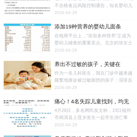
各感官传来的信息进行整理、分析和处
流入市场
见证这一里程碑式的荣耀时刻，为盘古
不合格食品风险控制通告，知名婴幼儿
理，并指挥身体做出适应性反应的能
树十年深耕家庭教育的非凡成就而喝
辅食品牌奶酪博士旗下一款婴幼儿罐装
2026-04-29
力。当这套系统运转不畅时，孩子就会
彩。一、匠心筑梦，十年铸基：以专业
辅助食品抽检不合格，涉事产品由山姆
出现一
实力，立行业标杆十年，足以让一颗种
添加19种营养的婴幼儿面条
（上海）超市有限责任公司抽检检出，
子长成参天大树，也足以让一份初心，
是“智商税”？专家：非普遍必
总钠指标未达标准，婴幼儿食品安全风
在电商平台上，“添加多种营养”正成为
在时光的淬炼中，成长为一个行业的标
需，少量补充也有意义
险引发社会广泛关注。通告明确，此次
婴幼儿辅食的重要卖点。北京的张女士
杆。盘古树，作为广东广播电视台指定
不合格产品为“A2奶酪酸奶（婴幼儿罐
（化姓）在选购婴幼儿面条时发现，不
2026-04-29
的家庭教育基地，自创立之初，便肩负
装辅助食品）（礼盒）”，由奶酪博士
少产品打出“10种”甚至“19种营养”的标
着“让
（安徽）食品科技有限公司生产、奶酪
养出不过敏的孩子，关键在
签，从维生素A、B、D，到钙、铁、
博士（上海）科技有限公司（以下简
于“平衡”
锌，再到DHA、益生元，产品标签上的
作为一名儿科医生，我在门诊中越来越
称“奶酪博士”）委托代工，生产日期为
营养成分越来越丰富。但张女士了解
频繁地接诊被过敏困扰的孩子：湿疹反
2025年11月12日，被抽样单位为山姆
过，上述成分中，如维生素B具有较强
复发作让孩子夜晚难以安睡，食物过敏
2026-04-29
（上海）超市有限责任公司，核心不合
的水溶性，而维生素A、D则属于脂溶
导致生长发育所需营养摄入不足，哮喘
格项目为总
性，经过高温煮制后，可能会发生损
痛心！4名失踪儿童找到，均无
频繁发作导致孩子运动受限，尤其是最
耗、氧化等现象。这让她产生疑问：在
生命体征
近春暖花开，不少孩子被过敏性鼻炎缠
4月28日，多名网民发文称，19日福州
煮过之后，诸如维生素、DHA等营养成
上，喷嚏不断、眼睛红肿，影响日常生
市闽清县上莲乡发生一起学生溺亡事
分，还能被孩子们吃到吗？所谓的“营
活。调查显示，儿童过敏性疾病的发病
故。红星新闻记者从闽清县委宣传部获
2026-04-29
养面条”，会是“智商税”吗？食品研发工
率逐年上升，仅以儿童过敏性哮喘为
悉，经公安机关调查，4月19日（周
程师、科普
例，1990年至2010年的20年间，其发