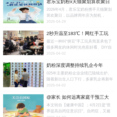
君乐宝奶粉x天猫聚划算欢聚日
日），有4名儿童私自前往自然水域游
病率每10年增长约50%。但值得欣慰的
圆满收官，引爆亲子户外新浪
泳，不幸溺亡。另据极目新闻消息：28
2026年4月，君乐宝奶粉携手天猫聚划
是，越来越多的研究表明，过敏并非完
潮
日晚，闽清县权威部门一名工作人员告
算欢聚日，以品牌周年庆为契机，
全由基因决定，生命早期的环境因素，
诉记者，4月19日19时许，闽清县上莲
以“放风山野 宝护成长”为主题，成功举
2026-04-29
在过敏的发生发展中起着关键作用。不
乡接到群众反映有4名儿童失踪，公
行了一场贯穿线上线下、融合明星IP、
必追求“无菌”
安、应急等部门第一时间介入开展搜寻
2秒升温至183℃！网红手工玩
达人种草以及品牌溯源的春日营销盛
工作，当地也组织了干部、群众加入搜
具暗藏风险，有女孩被烧伤
事。活动期间，君乐宝奶粉不仅实现了
最近一种叫“拼豆”手工玩具简直承包了
寻。当天20时33分许，到次日凌晨0时
销售与声量的双向爆发，更在新生代父
很多网友的休闲时光色彩好看、DIY自
25分许，先后在上莲乡某村庄一处溪水
母群体中，深度传递了“脑体双优”的科
由、做完超有成就感学生党、年轻人更
2026-04-02
内捞起4名失踪儿童，均无生命体征。
学育儿理念。精准洞察“懂妈”焦虑，破
是爱不释手妥妥的 “解压神器”但谁能想
经公安机关调
题春季育儿痛点随着“户外遛娃”成为新
奶粉深度调整持续乳企今年
到看起来可可爱爱的手工玩具背后藏着
生代父母的育儿新风尚，如何平衡孩子
要“抢份额”，营养品同质化竞争
致命危险前不久一段视频在网上引发关
025年主要奶粉企业业绩已陆续出炉。
的探索欲与换季敏感期的健康隐患，成
待解
注↓↓↓REC画面中：一名小女孩在家
随着新出生人口下行，多家乳企将新年
为家长们的核心焦虑。君乐宝敏锐地捕
玩“拼豆”时，配套使用的小熨斗突然漏
任务定为“抢份额”，市场集中度面临进
2026-04-02
捉到这一需求，以“把自己还给山野，
电起火，火光四溅。尽管女孩迅速拔掉
一步提升。与此同时，奶粉企业也在加
把好奇心还给宝
电源，但手部仍不幸被烧伤。小熨斗突
@家长 如何远离家庭干预三大
速布局营养品赛道，同质化竞争的问题
然起火。图源：国家应急科普宣传这款
常见误区｜世界提高自闭症意
随之显现。新年目标：抢份额“今年新
本文转自【健康中国】；4月2日是“世
看似可爱的玩具究竟隐藏着怎样的使用
识日
年誓师大会的主题就是‘狭路相逢勇者
界提高自闭症意识日”。自闭症，又被
风险？近日宁波市镇海区消防救援局联
胜’。”一家国内奶粉企业负责人告诉记
称为孤独症。孤独症儿童主要有两大典