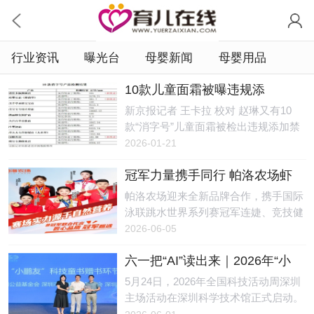
行业资讯
曝光台
母婴新闻
母婴用品
10款儿童面霜被曝违规添
加，“检出禁用激素甚至兽药成
新京报记者 王卡拉 校对 赵琳又有10
分”
款“消字号”儿童面霜被检出违规添加禁
用激素甚至兽药成分。测评博主“老爸
2026-01-21
评测-魏老爸”（以下简称老爸测评）1月
冠军力量携手同行 帕洛农场虾
15日在新浪微博发布了上述结果。1月
青素鸡蛋打造品质好蛋
16日，“这些儿童面霜千万别给宝宝
帕洛农场迎来全新品牌合作，携手国际
用”的话题冲上热搜。新京报记者发
泳联跳水世界系列赛冠军连婕、竞技健
现，多个涉事企业都曾被监管部门处
美操世界杯冠军陶绪、跆拳道世锦赛冠
2026-06-05
罚，还有4款产品的生产企业已经注
军魏梦月、速度滑冰冠军耿嘉阳、艺术
销，但购物平台上仍有部分产品在售。
六一把“AI”读出来｜2026年“小
体操冠军张婧彧达成战略合作。结合专
2021年，“消字号”产品“益芙灵多效特护
鹏友科技书单”正式发布
业运动健康理念，助力国民膳食优化，
5月24日，2026年全国科技活动周深圳
抑菌霜”违法添加激素导致婴儿变“大头
促进功能农业与运动健康领域携手发
主场活动在深圳科学技术馆正式启动。
娃娃”事件引发公众及监管部门等高度
展。图一: 国际泳联跳水世界系列赛冠
活动现场，小鹏公益联合深圳市爱阅公