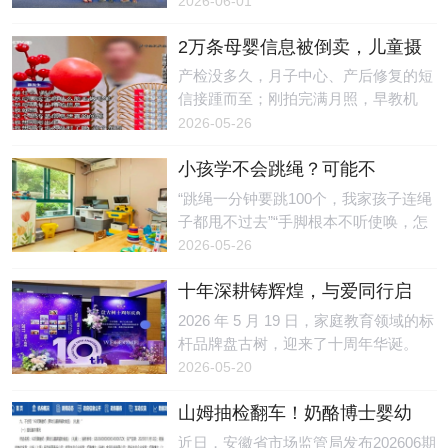
2026-06-01
关注，尽管近年来监管力度不断加大，
军连婕图二：竞技健美操世界杯冠军陶
益基金会、深圳科学技术馆共同发
但“消字
绪图三：跆拳道世锦赛冠军魏梦月
2万条母婴信息被倒卖，儿童摄
布“小鹏友科技书单”，并向馆方捐赠了
冠军严选：专业眼光印证产品品质
影店主获刑！起底围猎母婴隐
全套入选图书，在科技馆内设立常
产检没多久，月子中心、产后修复的短
此次签约的五位运动员，分别来自跳
私的黑色产业链
驻“科技阅读角”，为孩子们打造了一方
信接踵而至；刚拍完满月照，早教机
水、健美操、跆拳道、速度滑冰、艺术
探索科学的阅读天地。深圳市科协党组
构、家政服务的电话轮番轰炸……这
2026-05-26
体操五大高强度运动项目。长期高密度
书记、驻会副主席林祥，党组成员、驻
种“精准到可怕”的骚扰困扰了不少新手
训练与竞技压力，使他们对运
会副主席石兴中，以及全市各区科协与
小孩学不会跳绳？可能不
父母。有人或许以为，这只是“大数据
科技部门负责人、市级科普基地及市属
是“笨”，而是感统失调！苏州感
营销”，殊不知，这种精准骚扰背后可
“跳绳一分钟要跳100个，我家孩子连绳
学会代表、学校师生等200余人共同见
统训练指南来了
能隐藏着一条将个人信息明码标价的黑
子都甩不过去”“手脚根本不听使唤，怎
证了这一时刻。从“生态”到“科技”：一
色产业链。近日，济南市槐荫区人民法
么教都学不会”——每到开学季的体能
2026-05-26
份书单的五年进化“小鹏友科技书单”的
院（以下简称“槐荫法院”）审理了一起
测试期，关于跳绳的吐槽总会刷屏苏州
前身是小鹏公益
关于儿童摄影店老板非法收集、出售客
十年深耕铸辉煌，与爱同行启
家长的朋友圈。为什么别的孩子轻松就
户信息的刑事案件，此案再次引发公众
新章——盘古树十周年庆典圆
能连跳几十个，自家孩子却像“手脚分
2026 年 5 月 19 日，家庭教育领域的标
对母婴信息泄露的关注。倒卖2万余条
满举行
家”一样？问题的根源可能不在“练得不
杆品牌盘古树，迎来了十周年华诞。
客户信息摄影店主非法牟利获刑案情显
够”，而在大脑对身体信号的整合出了
以“十年深耕，与爱同行 ”为主题的十周
2026-05-20
示，赵某是一家儿童摄影店的老板。
问题——感觉统合失调。 一、什么是
年庆典，在万众期待中盛大启幕。来自
2021年，钱某和孙某找到
感统失调？感觉统合（简称“感统”），
山姆抽检翻车！奶酪博士婴幼
全国各大名校、知名企业、合作机构等
是指大脑将眼睛、耳朵、皮肤、肌肉等
儿辅食总钠不合格，2589盒已
逾 500位各界名流嘉宾齐聚一堂，共同
近日，安徽省市场监管局发布202606期