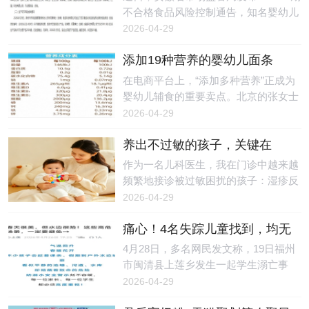
各感官传来的信息进行整理、分析和处
流入市场
见证这一里程碑式的荣耀时刻，为盘古
不合格食品风险控制通告，知名婴幼儿
理，并指挥身体做出适应性反应的能
树十年深耕家庭教育的非凡成就而喝
辅食品牌奶酪博士旗下一款婴幼儿罐装
2026-04-29
力。当这套系统运转不畅时，孩子就会
彩。一、匠心筑梦，十年铸基：以专业
辅助食品抽检不合格，涉事产品由山姆
出现一
实力，立行业标杆十年，足以让一颗种
添加19种营养的婴幼儿面条
（上海）超市有限责任公司抽检检出，
子长成参天大树，也足以让一份初心，
是“智商税”？专家：非普遍必
总钠指标未达标准，婴幼儿食品安全风
在电商平台上，“添加多种营养”正成为
在时光的淬炼中，成长为一个行业的标
需，少量补充也有意义
险引发社会广泛关注。通告明确，此次
婴幼儿辅食的重要卖点。北京的张女士
杆。盘古树，作为广东广播电视台指定
不合格产品为“A2奶酪酸奶（婴幼儿罐
（化姓）在选购婴幼儿面条时发现，不
2026-04-29
的家庭教育基地，自创立之初，便肩负
装辅助食品）（礼盒）”，由奶酪博士
少产品打出“10种”甚至“19种营养”的标
着“让
（安徽）食品科技有限公司生产、奶酪
养出不过敏的孩子，关键在
签，从维生素A、B、D，到钙、铁、
博士（上海）科技有限公司（以下简
于“平衡”
锌，再到DHA、益生元，产品标签上的
作为一名儿科医生，我在门诊中越来越
称“奶酪博士”）委托代工，生产日期为
营养成分越来越丰富。但张女士了解
频繁地接诊被过敏困扰的孩子：湿疹反
2025年11月12日，被抽样单位为山姆
过，上述成分中，如维生素B具有较强
复发作让孩子夜晚难以安睡，食物过敏
2026-04-29
（上海）超市有限责任公司，核心不合
的水溶性，而维生素A、D则属于脂溶
导致生长发育所需营养摄入不足，哮喘
格项目为总
性，经过高温煮制后，可能会发生损
痛心！4名失踪儿童找到，均无
频繁发作导致孩子运动受限，尤其是最
耗、氧化等现象。这让她产生疑问：在
生命体征
近春暖花开，不少孩子被过敏性鼻炎缠
4月28日，多名网民发文称，19日福州
煮过之后，诸如维生素、DHA等营养成
上，喷嚏不断、眼睛红肿，影响日常生
市闽清县上莲乡发生一起学生溺亡事
分，还能被孩子们吃到吗？所谓的“营
活。调查显示，儿童过敏性疾病的发病
故。红星新闻记者从闽清县委宣传部获
2026-04-29
养面条”，会是“智商税”吗？食品研发工
率逐年上升，仅以儿童过敏性哮喘为
悉，经公安机关调查，4月19日（周
程师、科普
例，1990年至2010年的20年间，其发