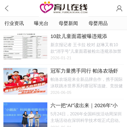
行业资讯
曝光台
母婴新闻
母婴用品
10款儿童面霜被曝违规添
加，“检出禁用激素甚至兽药成
新京报记者 王卡拉 校对 赵琳又有10
分”
款“消字号”儿童面霜被检出违规添加禁
用激素甚至兽药成分。测评博主“老爸
2026-01-21
评测-魏老爸”（以下简称老爸测评）1月
冠军力量携手同行 帕洛农场虾
15日在新浪微博发布了上述结果。1月
青素鸡蛋打造品质好蛋
16日，“这些儿童面霜千万别给宝宝
帕洛农场迎来全新品牌合作，携手国际
用”的话题冲上热搜。新京报记者发
泳联跳水世界系列赛冠军连婕、竞技健
现，多个涉事企业都曾被监管部门处
美操世界杯冠军陶绪、跆拳道世锦赛冠
2026-06-05
罚，还有4款产品的生产企业已经注
军魏梦月、速度滑冰冠军耿嘉阳、艺术
销，但购物平台上仍有部分产品在售。
六一把“AI”读出来｜2026年“小
体操冠军张婧彧达成战略合作。结合专
2021年，“消字号”产品“益芙灵多效特护
鹏友科技书单”正式发布
业运动健康理念，助力国民膳食优化，
5月24日，2026年全国科技活动周深圳
抑菌霜”违法添加激素导致婴儿变“大头
促进功能农业与运动健康领域携手发
主场活动在深圳科学技术馆正式启动。
娃娃”事件引发公众及监管部门等高度
展。图一: 国际泳联跳水世界系列赛冠
活动现场，小鹏公益联合深圳市爱阅公