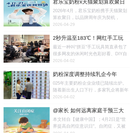
君乐宝奶粉x天猫聚划算欢聚日
日），有4名儿童私自前往自然水域游
病率每10年增长约50%。但值得欣慰的
圆满收官，引爆亲子户外新浪
泳，不幸溺亡。另据极目新闻消息：28
2026年4月，君乐宝奶粉携手天猫聚划
是，越来越多的研究表明，过敏并非完
潮
日晚，闽清县权威部门一名工作人员告
算欢聚日，以品牌周年庆为契机，
全由基因决定，生命早期的环境因素，
诉记者，4月19日19时许，闽清县上莲
以“放风山野 宝护成长”为主题，成功举
2026-04-29
在过敏的发生发展中起着关键作用。不
乡接到群众反映有4名儿童失踪，公
行了一场贯穿线上线下、融合明星IP、
必追求“无菌”
安、应急等部门第一时间介入开展搜寻
2秒升温至183℃！网红手工玩
达人种草以及品牌溯源的春日营销盛
工作，当地也组织了干部、群众加入搜
具暗藏风险，有女孩被烧伤
事。活动期间，君乐宝奶粉不仅实现了
最近一种叫“拼豆”手工玩具简直承包了
寻。当天20时33分许，到次日凌晨0时
销售与声量的双向爆发，更在新生代父
很多网友的休闲时光色彩好看、DIY自
25分许，先后在上莲乡某村庄一处溪水
母群体中，深度传递了“脑体双优”的科
由、做完超有成就感学生党、年轻人更
2026-04-02
内捞起4名失踪儿童，均无生命体征。
学育儿理念。精准洞察“懂妈”焦虑，破
是爱不释手妥妥的 “解压神器”但谁能想
经公安机关调
题春季育儿痛点随着“户外遛娃”成为新
奶粉深度调整持续乳企今年
到看起来可可爱爱的手工玩具背后藏着
生代父母的育儿新风尚，如何平衡孩子
要“抢份额”，营养品同质化竞争
致命危险前不久一段视频在网上引发关
025年主要奶粉企业业绩已陆续出炉。
的探索欲与换季敏感期的健康隐患，成
待解
注↓↓↓REC画面中：一名小女孩在家
随着新出生人口下行，多家乳企将新年
为家长们的核心焦虑。君乐宝敏锐地捕
玩“拼豆”时，配套使用的小熨斗突然漏
任务定为“抢份额”，市场集中度面临进
2026-04-02
捉到这一需求，以“把自己还给山野，
电起火，火光四溅。尽管女孩迅速拔掉
一步提升。与此同时，奶粉企业也在加
把好奇心还给宝
电源，但手部仍不幸被烧伤。小熨斗突
@家长 如何远离家庭干预三大
速布局营养品赛道，同质化竞争的问题
然起火。图源：国家应急科普宣传这款
常见误区｜世界提高自闭症意
随之显现。新年目标：抢份额“今年新
本文转自【健康中国】；4月2日是“世
看似可爱的玩具究竟隐藏着怎样的使用
识日
年誓师大会的主题就是‘狭路相逢勇者
界提高自闭症意识日”。自闭症，又被
风险？近日宁波市镇海区消防救援局联
胜’。”一家国内奶粉企业负责人告诉记
称为孤独症。孤独症儿童主要有两大典