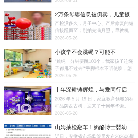
2026-06-01
关注，尽管近年来监管力度不断加大，
军连婕图二：竞技健美操世界杯冠军陶
益基金会、深圳科学技术馆共同发
但“消字
绪图三：跆拳道世锦赛冠军魏梦月
2万条母婴信息被倒卖，儿童摄
布“小鹏友科技书单”，并向馆方捐赠了
冠军严选：专业眼光印证产品品质
影店主获刑！起底围猎母婴隐
全套入选图书，在科技馆内设立常
产检没多久，月子中心、产后修复的短
此次签约的五位运动员，分别来自跳
私的黑色产业链
驻“科技阅读角”，为孩子们打造了一方
信接踵而至；刚拍完满月照，早教机
水、健美操、跆拳道、速度滑冰、艺术
探索科学的阅读天地。深圳市科协党组
构、家政服务的电话轮番轰炸……这
2026-05-26
体操五大高强度运动项目。长期高密度
书记、驻会副主席林祥，党组成员、驻
种“精准到可怕”的骚扰困扰了不少新手
训练与竞技压力，使他们对运
会副主席石兴中，以及全市各区科协与
小孩学不会跳绳？可能不
父母。有人或许以为，这只是“大数据
科技部门负责人、市级科普基地及市属
是“笨”，而是感统失调！苏州感
营销”，殊不知，这种精准骚扰背后可
“跳绳一分钟要跳100个，我家孩子连绳
学会代表、学校师生等200余人共同见
统训练指南来了
能隐藏着一条将个人信息明码标价的黑
子都甩不过去”“手脚根本不听使唤，怎
证了这一时刻。从“生态”到“科技”：一
色产业链。近日，济南市槐荫区人民法
么教都学不会”——每到开学季的体能
2026-05-26
份书单的五年进化“小鹏友科技书单”的
院（以下简称“槐荫法院”）审理了一起
测试期，关于跳绳的吐槽总会刷屏苏州
前身是小鹏公益
关于儿童摄影店老板非法收集、出售客
十年深耕铸辉煌，与爱同行启
家长的朋友圈。为什么别的孩子轻松就
户信息的刑事案件，此案再次引发公众
新章——盘古树十周年庆典圆
能连跳几十个，自家孩子却像“手脚分
2026 年 5 月 19 日，家庭教育领域的标
对母婴信息泄露的关注。倒卖2万余条
满举行
家”一样？问题的根源可能不在“练得不
杆品牌盘古树，迎来了十周年华诞。
客户信息摄影店主非法牟利获刑案情显
够”，而在大脑对身体信号的整合出了
以“十年深耕，与爱同行 ”为主题的十周
2026-05-20
示，赵某是一家儿童摄影店的老板。
问题——感觉统合失调。 一、什么是
年庆典，在万众期待中盛大启幕。来自
2021年，钱某和孙某找到
感统失调？感觉统合（简称“感统”），
山姆抽检翻车！奶酪博士婴幼
全国各大名校、知名企业、合作机构等
是指大脑将眼睛、耳朵、皮肤、肌肉等
儿辅食总钠不合格，2589盒已
逾 500位各界名流嘉宾齐聚一堂，共同
近日，安徽省市场监管局发布202606期