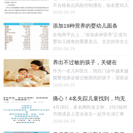
各感官传来的信息进行整理、分析和处
流入市场
见证这一里程碑式的荣耀时刻，为盘古
不合格食品风险控制通告，知名婴幼儿
理，并指挥身体做出适应性反应的能
树十年深耕家庭教育的非凡成就而喝
辅食品牌奶酪博士旗下一款婴幼儿罐装
2026-04-29
力。当这套系统运转不畅时，孩子就会
彩。一、匠心筑梦，十年铸基：以专业
辅助食品抽检不合格，涉事产品由山姆
出现一
实力，立行业标杆十年，足以让一颗种
添加19种营养的婴幼儿面条
（上海）超市有限责任公司抽检检出，
子长成参天大树，也足以让一份初心，
是“智商税”？专家：非普遍必
总钠指标未达标准，婴幼儿食品安全风
在电商平台上，“添加多种营养”正成为
在时光的淬炼中，成长为一个行业的标
需，少量补充也有意义
险引发社会广泛关注。通告明确，此次
婴幼儿辅食的重要卖点。北京的张女士
杆。盘古树，作为广东广播电视台指定
不合格产品为“A2奶酪酸奶（婴幼儿罐
（化姓）在选购婴幼儿面条时发现，不
2026-04-29
的家庭教育基地，自创立之初，便肩负
装辅助食品）（礼盒）”，由奶酪博士
少产品打出“10种”甚至“19种营养”的标
着“让
（安徽）食品科技有限公司生产、奶酪
养出不过敏的孩子，关键在
签，从维生素A、B、D，到钙、铁、
博士（上海）科技有限公司（以下简
于“平衡”
锌，再到DHA、益生元，产品标签上的
作为一名儿科医生，我在门诊中越来越
称“奶酪博士”）委托代工，生产日期为
营养成分越来越丰富。但张女士了解
频繁地接诊被过敏困扰的孩子：湿疹反
2025年11月12日，被抽样单位为山姆
过，上述成分中，如维生素B具有较强
复发作让孩子夜晚难以安睡，食物过敏
2026-04-29
（上海）超市有限责任公司，核心不合
的水溶性，而维生素A、D则属于脂溶
导致生长发育所需营养摄入不足，哮喘
格项目为总
性，经过高温煮制后，可能会发生损
痛心！4名失踪儿童找到，均无
频繁发作导致孩子运动受限，尤其是最
耗、氧化等现象。这让她产生疑问：在
生命体征
近春暖花开，不少孩子被过敏性鼻炎缠
4月28日，多名网民发文称，19日福州
煮过之后，诸如维生素、DHA等营养成
上，喷嚏不断、眼睛红肿，影响日常生
市闽清县上莲乡发生一起学生溺亡事
分，还能被孩子们吃到吗？所谓的“营
活。调查显示，儿童过敏性疾病的发病
故。红星新闻记者从闽清县委宣传部获
2026-04-29
养面条”，会是“智商税”吗？食品研发工
率逐年上升，仅以儿童过敏性哮喘为
悉，经公安机关调查，4月19日（周
程师、科普
例，1990年至2010年的20年间，其发