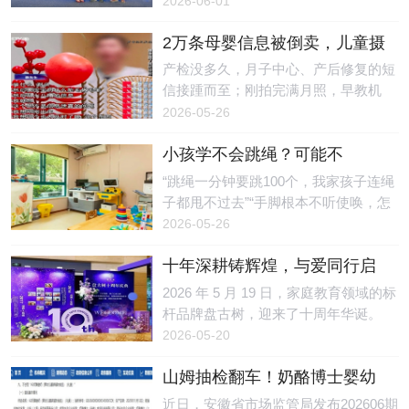
2026-06-01
关注，尽管近年来监管力度不断加大，
军连婕图二：竞技健美操世界杯冠军陶
益基金会、深圳科学技术馆共同发
但“消字
绪图三：跆拳道世锦赛冠军魏梦月
2万条母婴信息被倒卖，儿童摄
布“小鹏友科技书单”，并向馆方捐赠了
冠军严选：专业眼光印证产品品质
影店主获刑！起底围猎母婴隐
全套入选图书，在科技馆内设立常
产检没多久，月子中心、产后修复的短
此次签约的五位运动员，分别来自跳
私的黑色产业链
驻“科技阅读角”，为孩子们打造了一方
信接踵而至；刚拍完满月照，早教机
水、健美操、跆拳道、速度滑冰、艺术
探索科学的阅读天地。深圳市科协党组
构、家政服务的电话轮番轰炸……这
2026-05-26
体操五大高强度运动项目。长期高密度
书记、驻会副主席林祥，党组成员、驻
种“精准到可怕”的骚扰困扰了不少新手
训练与竞技压力，使他们对运
会副主席石兴中，以及全市各区科协与
小孩学不会跳绳？可能不
父母。有人或许以为，这只是“大数据
科技部门负责人、市级科普基地及市属
是“笨”，而是感统失调！苏州感
营销”，殊不知，这种精准骚扰背后可
“跳绳一分钟要跳100个，我家孩子连绳
学会代表、学校师生等200余人共同见
统训练指南来了
能隐藏着一条将个人信息明码标价的黑
子都甩不过去”“手脚根本不听使唤，怎
证了这一时刻。从“生态”到“科技”：一
色产业链。近日，济南市槐荫区人民法
么教都学不会”——每到开学季的体能
2026-05-26
份书单的五年进化“小鹏友科技书单”的
院（以下简称“槐荫法院”）审理了一起
测试期，关于跳绳的吐槽总会刷屏苏州
前身是小鹏公益
关于儿童摄影店老板非法收集、出售客
十年深耕铸辉煌，与爱同行启
家长的朋友圈。为什么别的孩子轻松就
户信息的刑事案件，此案再次引发公众
新章——盘古树十周年庆典圆
能连跳几十个，自家孩子却像“手脚分
2026 年 5 月 19 日，家庭教育领域的标
对母婴信息泄露的关注。倒卖2万余条
满举行
家”一样？问题的根源可能不在“练得不
杆品牌盘古树，迎来了十周年华诞。
客户信息摄影店主非法牟利获刑案情显
够”，而在大脑对身体信号的整合出了
以“十年深耕，与爱同行 ”为主题的十周
2026-05-20
示，赵某是一家儿童摄影店的老板。
问题——感觉统合失调。 一、什么是
年庆典，在万众期待中盛大启幕。来自
2021年，钱某和孙某找到
感统失调？感觉统合（简称“感统”），
山姆抽检翻车！奶酪博士婴幼
全国各大名校、知名企业、合作机构等
是指大脑将眼睛、耳朵、皮肤、肌肉等
儿辅食总钠不合格，2589盒已
逾 500位各界名流嘉宾齐聚一堂，共同
近日，安徽省市场监管局发布202606期