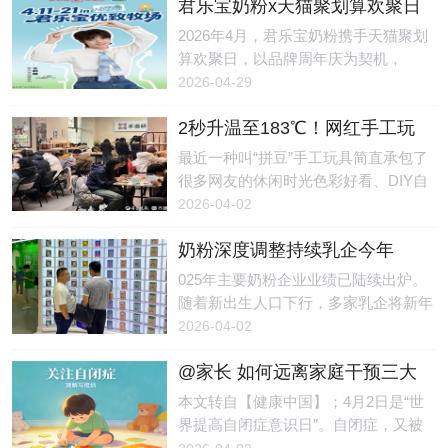
君乐宝奶粉x天猫聚划算欢聚日
日），有4名儿童私自前往自然水域游
病率每10年增长约50%。但值得欣慰的
圆满收官，引爆亲子户外新浪
泳，不幸溺亡。另据极目新闻消息：28
2026年4月，君乐宝奶粉携手天猫聚划
是，越来越多的研究表明，过敏并非完
潮
日晚，闽清县权威部门一名工作人员告
算欢聚日，以品牌周年庆为契机，
全由基因决定，生命早期的环境因素，
诉记者，4月19日19时许，闽清县上莲
以“放风山野 宝护成长”为主题，成功举
2026-04-29
在过敏的发生发展中起着关键作用。不
乡接到群众反映有4名儿童失踪，公
行了一场贯穿线上线下、融合明星IP、
必追求“无菌”
安、应急等部门第一时间介入开展搜寻
2秒升温至183℃！网红手工玩
达人种草以及品牌溯源的春日营销盛
工作，当地也组织了干部、群众加入搜
具暗藏风险，有女孩被烧伤
事。活动期间，君乐宝奶粉不仅实现了
最近一种叫“拼豆”手工玩具简直承包了
寻。当天20时33分许，到次日凌晨0时
销售与声量的双向爆发，更在新生代父
很多网友的休闲时光色彩好看、DIY自
25分许，先后在上莲乡某村庄一处溪水
母群体中，深度传递了“脑体双优”的科
由、做完超有成就感学生党、年轻人更
2026-04-02
内捞起4名失踪儿童，均无生命体征。
学育儿理念。精准洞察“懂妈”焦虑，破
是爱不释手妥妥的 “解压神器”但谁能想
经公安机关调
题春季育儿痛点随着“户外遛娃”成为新
奶粉深度调整持续乳企今年
到看起来可可爱爱的手工玩具背后藏着
生代父母的育儿新风尚，如何平衡孩子
要“抢份额”，营养品同质化竞争
致命危险前不久一段视频在网上引发关
025年主要奶粉企业业绩已陆续出炉。
的探索欲与换季敏感期的健康隐患，成
待解
注↓↓↓REC画面中：一名小女孩在家
随着新出生人口下行，多家乳企将新年
为家长们的核心焦虑。君乐宝敏锐地捕
玩“拼豆”时，配套使用的小熨斗突然漏
任务定为“抢份额”，市场集中度面临进
2026-04-02
捉到这一需求，以“把自己还给山野，
电起火，火光四溅。尽管女孩迅速拔掉
一步提升。与此同时，奶粉企业也在加
把好奇心还给宝
电源，但手部仍不幸被烧伤。小熨斗突
@家长 如何远离家庭干预三大
速布局营养品赛道，同质化竞争的问题
然起火。图源：国家应急科普宣传这款
常见误区｜世界提高自闭症意
随之显现。新年目标：抢份额“今年新
本文转自【健康中国】；4月2日是“世
看似可爱的玩具究竟隐藏着怎样的使用
识日
年誓师大会的主题就是‘狭路相逢勇者
界提高自闭症意识日”。自闭症，又被
风险？近日宁波市镇海区消防救援局联
胜’。”一家国内奶粉企业负责人告诉记
称为孤独症。孤独症儿童主要有两大典