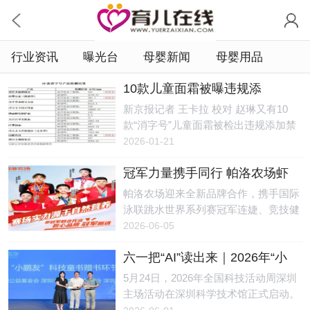
行业资讯
曝光台
母婴新闻
母婴用品
10款儿童面霜被曝违规添
加，“检出禁用激素甚至兽药成
新京报记者 王卡拉 校对 赵琳又有10
分”
款“消字号”儿童面霜被检出违规添加禁
用激素甚至兽药成分。测评博主“老爸
2026-01-21
评测-魏老爸”（以下简称老爸测评）1月
冠军力量携手同行 帕洛农场虾
15日在新浪微博发布了上述结果。1月
青素鸡蛋打造品质好蛋
16日，“这些儿童面霜千万别给宝宝
帕洛农场迎来全新品牌合作，携手国际
用”的话题冲上热搜。新京报记者发
泳联跳水世界系列赛冠军连婕、竞技健
现，多个涉事企业都曾被监管部门处
美操世界杯冠军陶绪、跆拳道世锦赛冠
2026-06-05
罚，还有4款产品的生产企业已经注
军魏梦月、速度滑冰冠军耿嘉阳、艺术
销，但购物平台上仍有部分产品在售。
六一把“AI”读出来｜2026年“小
体操冠军张婧彧达成战略合作。结合专
2021年，“消字号”产品“益芙灵多效特护
鹏友科技书单”正式发布
业运动健康理念，助力国民膳食优化，
5月24日，2026年全国科技活动周深圳
抑菌霜”违法添加激素导致婴儿变“大头
促进功能农业与运动健康领域携手发
主场活动在深圳科学技术馆正式启动。
娃娃”事件引发公众及监管部门等高度
展。图一: 国际泳联跳水世界系列赛冠
活动现场，小鹏公益联合深圳市爱阅公