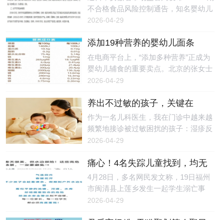
各感官传来的信息进行整理、分析和处
流入市场
见证这一里程碑式的荣耀时刻，为盘古
不合格食品风险控制通告，知名婴幼儿
理，并指挥身体做出适应性反应的能
树十年深耕家庭教育的非凡成就而喝
辅食品牌奶酪博士旗下一款婴幼儿罐装
2026-04-29
力。当这套系统运转不畅时，孩子就会
彩。一、匠心筑梦，十年铸基：以专业
辅助食品抽检不合格，涉事产品由山姆
出现一
实力，立行业标杆十年，足以让一颗种
添加19种营养的婴幼儿面条
（上海）超市有限责任公司抽检检出，
子长成参天大树，也足以让一份初心，
是“智商税”？专家：非普遍必
总钠指标未达标准，婴幼儿食品安全风
在电商平台上，“添加多种营养”正成为
在时光的淬炼中，成长为一个行业的标
需，少量补充也有意义
险引发社会广泛关注。通告明确，此次
婴幼儿辅食的重要卖点。北京的张女士
杆。盘古树，作为广东广播电视台指定
不合格产品为“A2奶酪酸奶（婴幼儿罐
（化姓）在选购婴幼儿面条时发现，不
2026-04-29
的家庭教育基地，自创立之初，便肩负
装辅助食品）（礼盒）”，由奶酪博士
少产品打出“10种”甚至“19种营养”的标
着“让
（安徽）食品科技有限公司生产、奶酪
养出不过敏的孩子，关键在
签，从维生素A、B、D，到钙、铁、
博士（上海）科技有限公司（以下简
于“平衡”
锌，再到DHA、益生元，产品标签上的
作为一名儿科医生，我在门诊中越来越
称“奶酪博士”）委托代工，生产日期为
营养成分越来越丰富。但张女士了解
频繁地接诊被过敏困扰的孩子：湿疹反
2025年11月12日，被抽样单位为山姆
过，上述成分中，如维生素B具有较强
复发作让孩子夜晚难以安睡，食物过敏
2026-04-29
（上海）超市有限责任公司，核心不合
的水溶性，而维生素A、D则属于脂溶
导致生长发育所需营养摄入不足，哮喘
格项目为总
性，经过高温煮制后，可能会发生损
痛心！4名失踪儿童找到，均无
频繁发作导致孩子运动受限，尤其是最
耗、氧化等现象。这让她产生疑问：在
生命体征
近春暖花开，不少孩子被过敏性鼻炎缠
4月28日，多名网民发文称，19日福州
煮过之后，诸如维生素、DHA等营养成
上，喷嚏不断、眼睛红肿，影响日常生
市闽清县上莲乡发生一起学生溺亡事
分，还能被孩子们吃到吗？所谓的“营
活。调查显示，儿童过敏性疾病的发病
故。红星新闻记者从闽清县委宣传部获
2026-04-29
养面条”，会是“智商税”吗？食品研发工
率逐年上升，仅以儿童过敏性哮喘为
悉，经公安机关调查，4月19日（周
程师、科普
例，1990年至2010年的20年间，其发